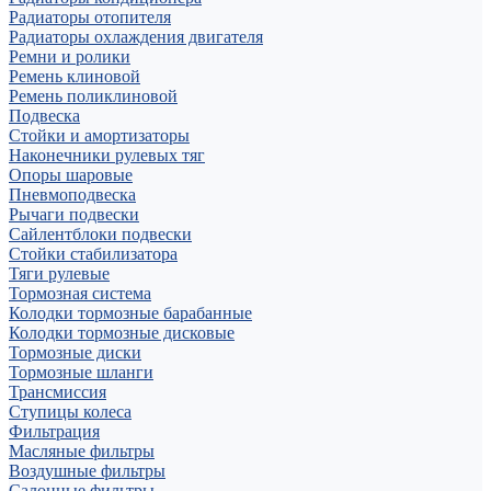
Радиаторы отопителя
Радиаторы охлаждения двигателя
Ремни и ролики
Ремень клиновой
Ремень поликлиновой
Подвеска
Стойки и амортизаторы
Наконечники рулевых тяг
Опоры шаровые
Пневмоподвеска
Рычаги подвески
Сайлентблоки подвески
Стойки стабилизатора
Тяги рулевые
Тормозная система
Колодки тормозные барабанные
Колодки тормозные дисковые
Тормозные диски
Тормозные шланги
Трансмиссия
Ступицы колеса
Фильтрация
Масляные фильтры
Воздушные фильтры
Салонные фильтры