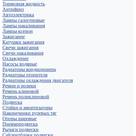
Тормозная жидкость
Антифриз
Автоэлектрика
Лампы галогеновые
Лампы накаливания
Лампы ксенон
Зажигание
Катушки зажигания
Свечи зажигания
Свечи накаливания
Охлаждение
Насосы водяные
Радиаторы кондиционера
Радиаторы отопителя
Радиаторы охлаждения двигателя
Ремни и ролики
Ремень клиновой
Ремень поликлиновой
Подвеска
Стойки и амортизаторы
Наконечники рулевых тяг
Опоры шаровые
Пневмоподвеска
Рычаги подвески
Сайлентблоки подвески