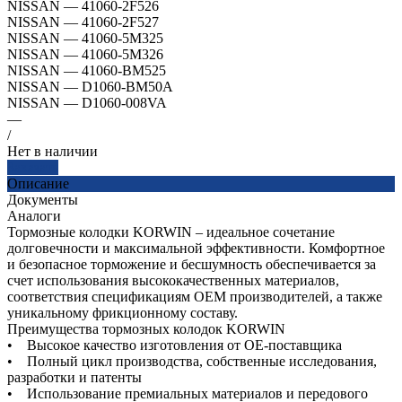
NISSAN
—
41060-2F526
NISSAN
—
41060-2F527
NISSAN
—
41060-5M325
NISSAN
—
41060-5M326
NISSAN
—
41060-BM525
NISSAN
—
D1060-BM50A
NISSAN
—
D1060-008VA
—
/
Нет в наличии
Заказать
Описание
Документы
Аналоги
Тормозные колодки KORWIN – идеальное сочетание
долговечности и максимальной эффективности. Комфортное
и безопасное торможение и бесшумность обеспечивается за
счет использования высококачественных материалов,
соответствия спецификациям OEM производителей, а также
уникальному фрикционному составу.
Преимущества тормозных колодок KORWIN
• Высокое качество изготовления от OE-поставщика
• Полный цикл производства, собственные исследования,
разработки и патенты
• Использование премиальных материалов и передового