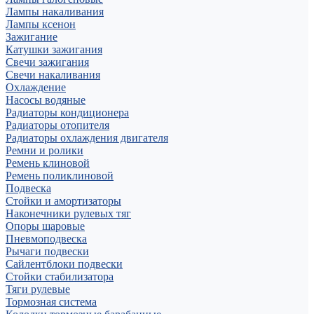
Лампы накаливания
Лампы ксенон
Зажигание
Катушки зажигания
Свечи зажигания
Свечи накаливания
Охлаждение
Насосы водяные
Радиаторы кондиционера
Радиаторы отопителя
Радиаторы охлаждения двигателя
Ремни и ролики
Ремень клиновой
Ремень поликлиновой
Подвеска
Стойки и амортизаторы
Наконечники рулевых тяг
Опоры шаровые
Пневмоподвеска
Рычаги подвески
Сайлентблоки подвески
Стойки стабилизатора
Тяги рулевые
Тормозная система