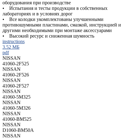
оборудования при производстве
• Испытания и тесты продукции в собственных
лабораториях и в условиях дорог
• Все колодки укомплектованы улучшенными
противошумными пластинами, смазкой, инструкцией и
другими необходимыми при монтаже аксессуарами
• Высокий ресурс и сниженная шумность
instructions
3.52 МБ
pdf
NISSAN
41060-2F525
NISSAN
41060-2F526
NISSAN
41060-2F527
NISSAN
41060-5M325
NISSAN
41060-5M326
NISSAN
41060-BM525
NISSAN
D1060-BM50A
NISSAN