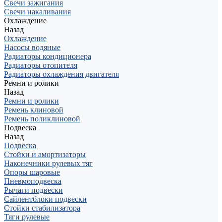
Свечи зажигания
Свечи накаливания
Охлаждение
Назад
Охлаждение
Насосы водяные
Радиаторы кондиционера
Радиаторы отопителя
Радиаторы охлаждения двигателя
Ремни и ролики
Назад
Ремни и ролики
Ремень клиновой
Ремень поликлиновой
Подвеска
Назад
Подвеска
Стойки и амортизаторы
Наконечники рулевых тяг
Опоры шаровые
Пневмоподвеска
Рычаги подвески
Сайлентблоки подвески
Стойки стабилизатора
Тяги рулевые