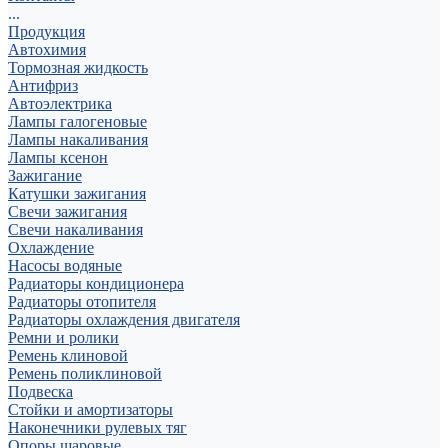
...
Продукция
Автохимия
Тормозная жидкость
Антифриз
Автоэлектрика
Лампы галогеновые
Лампы накаливания
Лампы ксенон
Зажигание
Катушки зажигания
Свечи зажигания
Свечи накаливания
Охлаждение
Насосы водяные
Радиаторы кондиционера
Радиаторы отопителя
Радиаторы охлаждения двигателя
Ремни и ролики
Ремень клиновой
Ремень поликлиновой
Подвеска
Стойки и амортизаторы
Наконечники рулевых тяг
Опоры шаровые