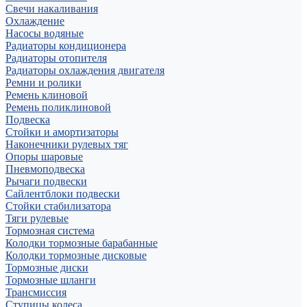
Свечи накаливания
Охлаждение
Насосы водяные
Радиаторы кондиционера
Радиаторы отопителя
Радиаторы охлаждения двигателя
Ремни и ролики
Ремень клиновой
Ремень поликлиновой
Подвеска
Стойки и амортизаторы
Наконечники рулевых тяг
Опоры шаровые
Пневмоподвеска
Рычаги подвески
Сайлентблоки подвески
Стойки стабилизатора
Тяги рулевые
Тормозная система
Колодки тормозные барабанные
Колодки тормозные дисковые
Тормозные диски
Тормозные шланги
Трансмиссия
Ступицы колеса