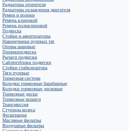
Радиаторы отопителя
Радиаторы охлаждения двигателя
Ремни и ролики
Ремень клиновой
Ремень поликлиновой
Подвеска
Стойки и амортизаторы
Наконечники рулевых тяг
Опоры шаровые
Пневмоподвеска
Рычаги подвески
Сайлентблоки подвески
Стойки стабилизатора
Тяги рулевые
Тормозная система
Колодки тормозные барабанные
Колодки тормозные дисковые
Тормозные диски
Тормозные шланги
Трансмиссия
Ступицы колеса
Фильтрация
Масляные фильтры
Воздушные фильтры
Салонные фильтры