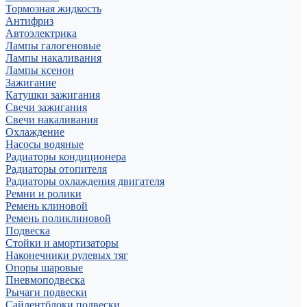
Тормозная жидкость
Антифриз
Автоэлектрика
Лампы галогеновые
Лампы накаливания
Лампы ксенон
Зажигание
Катушки зажигания
Свечи зажигания
Свечи накаливания
Охлаждение
Насосы водяные
Радиаторы кондиционера
Радиаторы отопителя
Радиаторы охлаждения двигателя
Ремни и ролики
Ремень клиновой
Ремень поликлиновой
Подвеска
Стойки и амортизаторы
Наконечники рулевых тяг
Опоры шаровые
Пневмоподвеска
Рычаги подвески
Сайлентблоки подвески