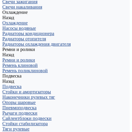
Свечи зажигания
Свечи накаливания
Охлаждение
Назад
Охлаждение
Насосы водяные
Радиаторы кондиционера
Радиаторы отопителя
Радиаторы охлаждения двигателя
Ремни и ролики
Назад
Ремни и ролики
Ремень клиновой
Ремень поликлиновой
Подвеска
Назад
Подвеска
Стойки и амортизаторы
Наконечники рулевых тяг
Опоры шаровые
Пневмоподвеска
Рычаги подвески
Сайлентблоки подвески
Стойки стабилизатора
Тяги рулевые