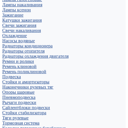
Лампы накаливания
Лампы ксенон
Зажигание
Катушки зажигания
Свечи зажигания
Свечи накаливания
Охлаждение
Насосы водяные
Радиаторы кондиционера
Радиаторы отопителя
Радиаторы охлаждения двигателя
Ремни и ролики
Ремень клиновой
Ремень поликлиновой
Подвеска
Стойки и амортизаторы
Наконечники рулевых тяг
Опоры шаровые
Пневмоподвеска
Рычаги подвески
Сайлентблоки подвески
Стойки стабилизатора
Тяги рулевые
Тормозная система