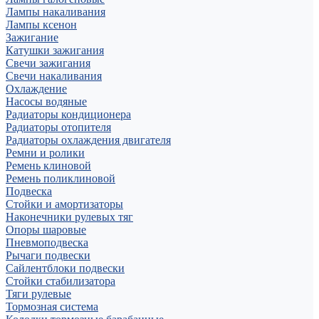
Лампы накаливания
Лампы ксенон
Зажигание
Катушки зажигания
Свечи зажигания
Свечи накаливания
Охлаждение
Насосы водяные
Радиаторы кондиционера
Радиаторы отопителя
Радиаторы охлаждения двигателя
Ремни и ролики
Ремень клиновой
Ремень поликлиновой
Подвеска
Стойки и амортизаторы
Наконечники рулевых тяг
Опоры шаровые
Пневмоподвеска
Рычаги подвески
Сайлентблоки подвески
Стойки стабилизатора
Тяги рулевые
Тормозная система