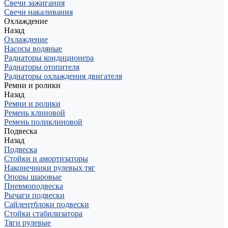
Свечи зажигания
Свечи накаливания
Охлаждение
Назад
Охлаждение
Насосы водяные
Радиаторы кондиционера
Радиаторы отопителя
Радиаторы охлаждения двигателя
Ремни и ролики
Назад
Ремни и ролики
Ремень клиновой
Ремень поликлиновой
Подвеска
Назад
Подвеска
Стойки и амортизаторы
Наконечники рулевых тяг
Опоры шаровые
Пневмоподвеска
Рычаги подвески
Сайлентблоки подвески
Стойки стабилизатора
Тяги рулевые