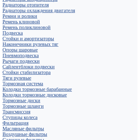
Радиаторы отопителя
Радиаторы охлаждения двигателя
Ремни и ролики
Ремень клиновой
Ремень поликлиновой
Подвеска
Стойки и амортизаторы
Наконечники рулевых тяг
Опоры шаровые
Пневмоподвеска
Рычаги подвески
Сайлентблоки подвески
Стойки стабилизатора
Тяги рулевые
Тормозная система
Колодки тормозные барабанные
Колодки тормозные дисковые
Тормозные диски
Тормозные шланги
Трансмиссия
Ступицы колеса
Фильтрация
Масляные фильтры
Воздушные фильтры
Салонные фильтры