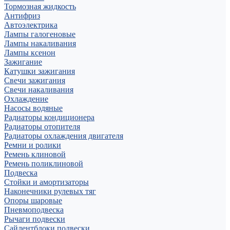
Тормозная жидкость
Антифриз
Автоэлектрика
Лампы галогеновые
Лампы накаливания
Лампы ксенон
Зажигание
Катушки зажигания
Свечи зажигания
Свечи накаливания
Охлаждение
Насосы водяные
Радиаторы кондиционера
Радиаторы отопителя
Радиаторы охлаждения двигателя
Ремни и ролики
Ремень клиновой
Ремень поликлиновой
Подвеска
Стойки и амортизаторы
Наконечники рулевых тяг
Опоры шаровые
Пневмоподвеска
Рычаги подвески
Сайлентблоки подвески