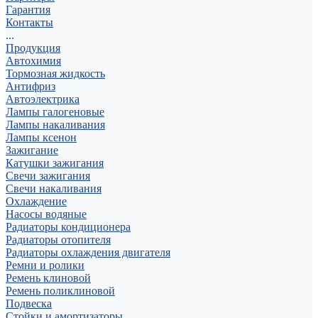
Гарантия
Контакты
...
Продукция
Автохимия
Тормозная жидкость
Антифриз
Автоэлектрика
Лампы галогеновые
Лампы накаливания
Лампы ксенон
Зажигание
Катушки зажигания
Свечи зажигания
Свечи накаливания
Охлаждение
Насосы водяные
Радиаторы кондиционера
Радиаторы отопителя
Радиаторы охлаждения двигателя
Ремни и ролики
Ремень клиновой
Ремень поликлиновой
Подвеска
Стойки и амортизаторы