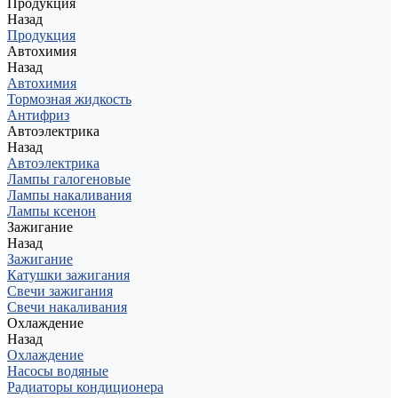
Продукция
Назад
Продукция
Автохимия
Назад
Автохимия
Тормозная жидкость
Антифриз
Автоэлектрика
Назад
Автоэлектрика
Лампы галогеновые
Лампы накаливания
Лампы ксенон
Зажигание
Назад
Зажигание
Катушки зажигания
Свечи зажигания
Свечи накаливания
Охлаждение
Назад
Охлаждение
Насосы водяные
Радиаторы кондиционера