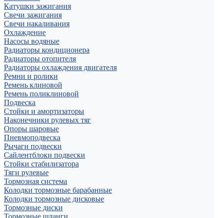
Катушки зажигания
Свечи зажигания
Свечи накаливания
Охлаждение
Насосы водяные
Радиаторы кондиционера
Радиаторы отопителя
Радиаторы охлаждения двигателя
Ремни и ролики
Ремень клиновой
Ремень поликлиновой
Подвеска
Стойки и амортизаторы
Наконечники рулевых тяг
Опоры шаровые
Пневмоподвеска
Рычаги подвески
Сайлентблоки подвески
Стойки стабилизатора
Тяги рулевые
Тормозная система
Колодки тормозные барабанные
Колодки тормозные дисковые
Тормозные диски
Тормозные шланги