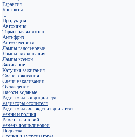
Гарантия
Контакты
...
Продукция
Автохимия
Тормозная жидкость
Антифриз
Автоэлектрика
Лампы галогеновые
Лампы накаливания
Лампы ксенон
Зажигание
Катушки зажигания
Свечи зажигания
Свечи накаливания
Охлаждение
Насосы водяные
Радиаторы кондиционера
Радиаторы отопителя
Радиаторы охлаждения двигателя
Ремни и ролики
Ремень клиновой
Ремень поликлиновой
Подвеска
Стойки и амортизаторы