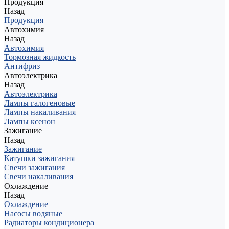
Продукция
Назад
Продукция
Автохимия
Назад
Автохимия
Тормозная жидкость
Антифриз
Автоэлектрика
Назад
Автоэлектрика
Лампы галогеновые
Лампы накаливания
Лампы ксенон
Зажигание
Назад
Зажигание
Катушки зажигания
Свечи зажигания
Свечи накаливания
Охлаждение
Назад
Охлаждение
Насосы водяные
Радиаторы кондиционера