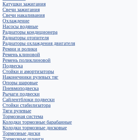
Катушки зажигания
Свечи зажигания
Свечи накаливания
Охлаждение
Насосы водяные
Радиаторы кондиционера
Радиаторы отопителя
Радиаторы охлаждения двигателя
Ремни и ролики
Ремень клиновой
Ремень поликлиновой
Подвеска
Стойки и амортизаторы
Наконечники рулевых тяг
Опоры шаровые
Пневмоподвеска
Рычаги подвески
Сайлентблоки подвески
Стойки стабилизатора
Тяги рулевые
Тормозная система
Колодки тормозные барабанные
Колодки тормозные дисковые
Тормозные диски
Тормозные шланги