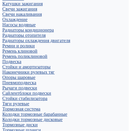
Катушки зажигания
Свечи зажигания
Свечи накаливания
Охлаждение
Насосы водяные
Радиаторы кондиционера
Радиаторы отопителя
Радиаторы охлаждения двигателя
Ремни и ролики
Ремень клиновой
Ремень поликлиновой
Подвеска
Стойки и амортизаторы
Наконечники рулевых тяг
Опоры шаровые
Пневмоподвеска
Рычаги подвески
Сайлентблоки подвески
Стойки стабилизатора
Тяги рулевые
Тормозная система
Колодки тормозные барабанные
Колодки тормозные дисковые
Тормозные диски
Тормозные шланги