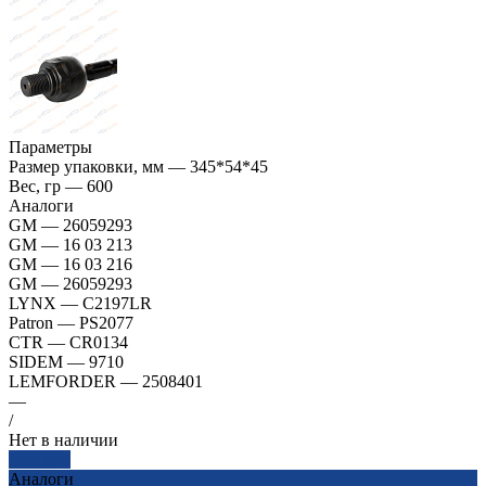
Параметры
Размер упаковки, мм
—
345*54*45
Вес, гр
—
600
Аналоги
GM
—
26059293
GM
—
16 03 213
GM
—
16 03 216
GM
—
26059293
LYNX
—
C2197LR
Patron
—
PS2077
CTR
—
CR0134
SIDEM
—
9710
LEMFORDER
—
2508401
—
/
Нет в наличии
Заказать
Аналоги