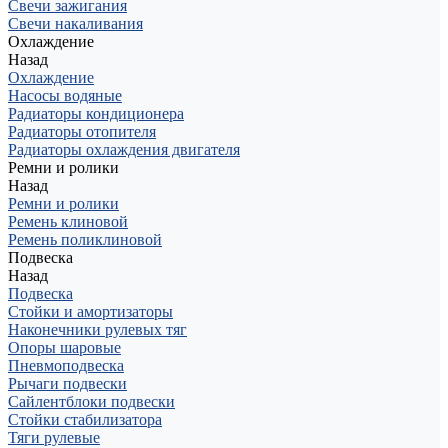
Свечи зажигания
Свечи накаливания
Охлаждение
Назад
Охлаждение
Насосы водяные
Радиаторы кондиционера
Радиаторы отопителя
Радиаторы охлаждения двигателя
Ремни и ролики
Назад
Ремни и ролики
Ремень клиновой
Ремень поликлиновой
Подвеска
Назад
Подвеска
Стойки и амортизаторы
Наконечники рулевых тяг
Опоры шаровые
Пневмоподвеска
Рычаги подвески
Сайлентблоки подвески
Стойки стабилизатора
Тяги рулевые