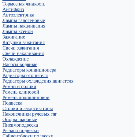
Тормозная жидкость
Антифриз
Автоэлектрика
Лампы галогеновые
Лампы накаливания
Лампы ксенон
Зажигание
Катушки зажигания
Свечи зажигания
Свечи накаливания
Охлаждение
Насосы водяные
Радиаторы кондиционера
Радиаторы отопителя
Радиаторы охлаждения двигателя
Ремни и ролики
Ремень клиновой
Ремень поликлиновой
Подвеска
Стойки и амортизаторы
Наконечники рулевых тяг
Опоры шаровые
Пневмоподвеска
Рычаги подвески
Сайлентблоки подвески