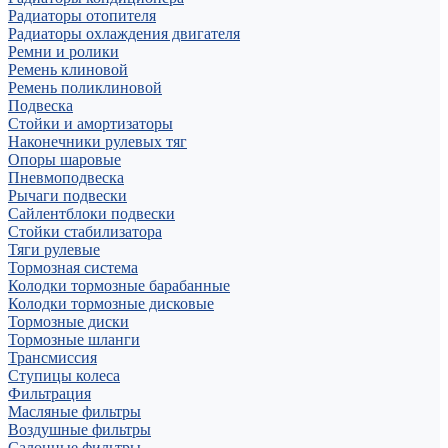
Радиаторы отопителя
Радиаторы охлаждения двигателя
Ремни и ролики
Ремень клиновой
Ремень поликлиновой
Подвеска
Стойки и амортизаторы
Наконечники рулевых тяг
Опоры шаровые
Пневмоподвеска
Рычаги подвески
Сайлентблоки подвески
Стойки стабилизатора
Тяги рулевые
Тормозная система
Колодки тормозные барабанные
Колодки тормозные дисковые
Тормозные диски
Тормозные шланги
Трансмиссия
Ступицы колеса
Фильтрация
Масляные фильтры
Воздушные фильтры
Салонные фильтры