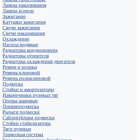
Лампы накаливания
Лампы ксенон
Зажигание
Катушки зажигания
Свечи зажигания
Свечи накаливания
Охлаждение
Насосы водяные
Радиаторы кондиционера
Радиаторы отопителя
Радиаторы охлаждения двигателя
Ремни и ролики
Ремень клиновой
Ремень поликлиновой
Подвеска
Стойки и амортизаторы
Наконечники рулевых тяг
Опоры шаровые
Пневмоподвеска
Рычаги подвески
Сайлентблоки подвески
Стойки стабилизатора
Тяги рулевые
Тормозная система