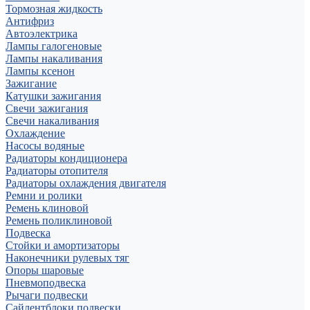
Тормозная жидкость
Антифриз
Автоэлектрика
Лампы галогеновые
Лампы накаливания
Лампы ксенон
Зажигание
Катушки зажигания
Свечи зажигания
Свечи накаливания
Охлаждение
Насосы водяные
Радиаторы кондиционера
Радиаторы отопителя
Радиаторы охлаждения двигателя
Ремни и ролики
Ремень клиновой
Ремень поликлиновой
Подвеска
Стойки и амортизаторы
Наконечники рулевых тяг
Опоры шаровые
Пневмоподвеска
Рычаги подвески
Сайлентблоки подвески