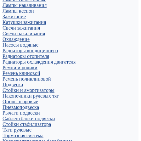
Лампы накаливания
Лампы ксенон
Зажигание
Катушки зажигания
Свечи зажигания
Свечи накаливания
Охлаждение
Насосы водяные
Радиаторы кондиционера
Радиаторы отопителя
Радиаторы охлаждения двигателя
Ремни и ролики
Ремень клиновой
Ремень поликлиновой
Подвеска
Стойки и амортизаторы
Наконечники рулевых тяг
Опоры шаровые
Пневмоподвеска
Рычаги подвески
Сайлентблоки подвески
Стойки стабилизатора
Тяги рулевые
Тормозная система