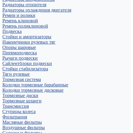
Радиаторы отопителя
Радиаторы охлаждения двигателя
Ремни и ролики
Ремень клиновой
Ремень поликлиновой
Подвеска
Стойки и амортизаторы
Наконечники рулевых тяг
Опоры шаровые
Пневмоподвеска
Рычаги подвески
Сайлентблоки подвески
Стойки стабилизатора
Тяги рулевые
Тормозная система
Колодки тормозные барабанные
Колодки тормозные дисковые
Тормозные диски
Тормозные шланги
Трансмиссия
Ступицы колеса
Фильтрация
Масляные фильтры
Воздушные фильтры
Салонные фильтры