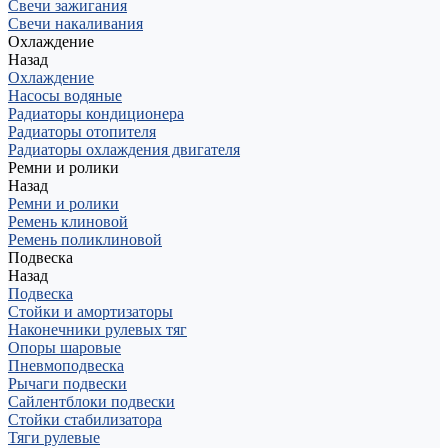
Свечи зажигания
Свечи накаливания
Охлаждение
Назад
Охлаждение
Насосы водяные
Радиаторы кондиционера
Радиаторы отопителя
Радиаторы охлаждения двигателя
Ремни и ролики
Назад
Ремни и ролики
Ремень клиновой
Ремень поликлиновой
Подвеска
Назад
Подвеска
Стойки и амортизаторы
Наконечники рулевых тяг
Опоры шаровые
Пневмоподвеска
Рычаги подвески
Сайлентблоки подвески
Стойки стабилизатора
Тяги рулевые