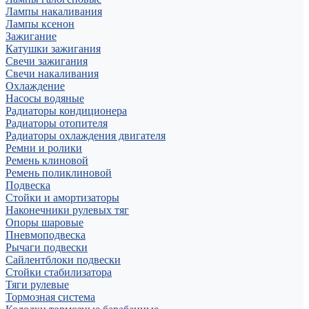
Лампы накаливания
Лампы ксенон
Зажигание
Катушки зажигания
Свечи зажигания
Свечи накаливания
Охлаждение
Насосы водяные
Радиаторы кондиционера
Радиаторы отопителя
Радиаторы охлаждения двигателя
Ремни и ролики
Ремень клиновой
Ремень поликлиновой
Подвеска
Стойки и амортизаторы
Наконечники рулевых тяг
Опоры шаровые
Пневмоподвеска
Рычаги подвески
Сайлентблоки подвески
Стойки стабилизатора
Тяги рулевые
Тормозная система