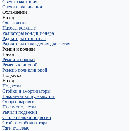
Свечи зажигания
Свечи накаливания
Охлаждение
Назад
Охлаждение
Насосы водяные
Радиаторы кондиционера
Радиаторы отопителя
Радиаторы охлаждения двигателя
Ремни и ролики
Назад
Ремни и ролики
Ремень клиновой
Ремень поликлиновой
Подвеска
Назад
Подвеска
Стойки и амортизаторы
Наконечники рулевых тяг
Опоры шаровые
Пневмоподвеска
Рычаги подвески
Сайлентблоки подвески
Стойки стабилизатора
Тяги рулевые