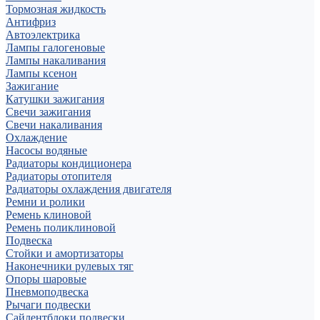
Тормозная жидкость
Антифриз
Автоэлектрика
Лампы галогеновые
Лампы накаливания
Лампы ксенон
Зажигание
Катушки зажигания
Свечи зажигания
Свечи накаливания
Охлаждение
Насосы водяные
Радиаторы кондиционера
Радиаторы отопителя
Радиаторы охлаждения двигателя
Ремни и ролики
Ремень клиновой
Ремень поликлиновой
Подвеска
Стойки и амортизаторы
Наконечники рулевых тяг
Опоры шаровые
Пневмоподвеска
Рычаги подвески
Сайлентблоки подвески