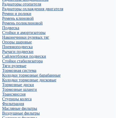
Радиаторы отопителя
Радиаторы охлаждения двигателя
Ремни и ролики
Ремень клиновой
Ремень поликлиновой
Подвеска
Стойки и амортизаторы
Наконечники рулевых тяг
Опоры шаровые
Пневмоподвеска
Рычаги подвески
Сайлентблоки подвески
Стойки стабилизатора
Тяги рулевые
Тормозная система
Колодки тормозные барабанные
Колодки тормозные дисковые
Тормозные диски
Тормозные шланги
Трансмиссия
Ступицы колеса
Фильтрация
Масляные фильтры
Воздушные фильтры
Салонные фильтры