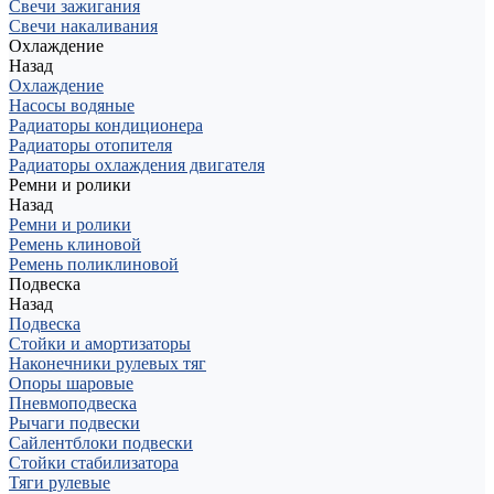
Свечи зажигания
Свечи накаливания
Охлаждение
Назад
Охлаждение
Насосы водяные
Радиаторы кондиционера
Радиаторы отопителя
Радиаторы охлаждения двигателя
Ремни и ролики
Назад
Ремни и ролики
Ремень клиновой
Ремень поликлиновой
Подвеска
Назад
Подвеска
Стойки и амортизаторы
Наконечники рулевых тяг
Опоры шаровые
Пневмоподвеска
Рычаги подвески
Сайлентблоки подвески
Стойки стабилизатора
Тяги рулевые