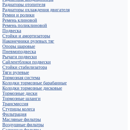
Радиаторы отопителя
Радиаторы охлаждения двигателя
Ремни и ролики
Ремень клиновой
Ремень поликлиновой
Подвеска
Стойки и амортизаторы
Наконечники рулевых тяг
Опоры шаровые
Пневмоподвеска
Рычаги подвески
Сайлентблоки подвески
Стойки стабилизатора
Тяги рулевые
Тормозная система
Колодки тормозные барабанные
Колодки тормозные дисковые
Тормозные диски
Тормозные шланги
Трансмиссия
Ступицы колеса
Фильтрация
Масляные фильтры
Воздушные фильтры
Салонные фильтры