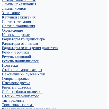
Лампы накаливания
Лампы ксенон
Зажигание
Катушки зажигания
Свечи зажигания
Свечи накаливания
Охлаждение
Насосы водяные
Радиаторы кондиционера
Радиаторы отопителя
Радиаторы охлаждения двигателя
Ремни и ролики
Ремень клиновой
Ремень поликлиновой
Подвеска
Стойки и амортизаторы
Наконечники рулевых тяг
Опоры шаровые
Пневмоподвеска
Рычаги подвески
Сайлентблоки подвески
Стойки стабилизатора
Тяги рулевые
Тормозная система