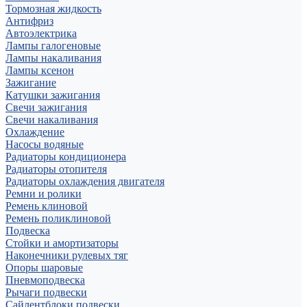
Тормозная жидкость
Антифриз
Автоэлектрика
Лампы галогеновые
Лампы накаливания
Лампы ксенон
Зажигание
Катушки зажигания
Свечи зажигания
Свечи накаливания
Охлаждение
Насосы водяные
Радиаторы кондиционера
Радиаторы отопителя
Радиаторы охлаждения двигателя
Ремни и ролики
Ремень клиновой
Ремень поликлиновой
Подвеска
Стойки и амортизаторы
Наконечники рулевых тяг
Опоры шаровые
Пневмоподвеска
Рычаги подвески
Сайлентблоки подвески