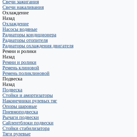
Свечи зажигания
Свечи накаливания
Охлаждение
Назад
Охлаждение
Насосы водяные
Радиаторы кондиционера
Радиаторы отопителя
Радиаторы охлаждения двигателя
Ремни и ролики
Назад
Ремни и ролики
Ремень клиновой
Ремень поликлиновой
Подвеска
Назад
Подвеска
Стойки и амортизаторы
Наконечники рулевых тяг
Опоры шаровые
Пневмоподвеска
Рычаги подвески
Сайлентблоки подвески
Стойки стабилизатора
Тяги рулевые