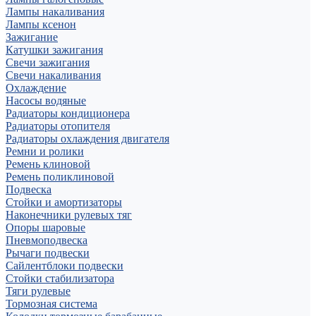
Лампы накаливания
Лампы ксенон
Зажигание
Катушки зажигания
Свечи зажигания
Свечи накаливания
Охлаждение
Насосы водяные
Радиаторы кондиционера
Радиаторы отопителя
Радиаторы охлаждения двигателя
Ремни и ролики
Ремень клиновой
Ремень поликлиновой
Подвеска
Стойки и амортизаторы
Наконечники рулевых тяг
Опоры шаровые
Пневмоподвеска
Рычаги подвески
Сайлентблоки подвески
Стойки стабилизатора
Тяги рулевые
Тормозная система