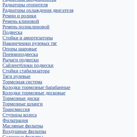
Радиаторы отопителя
Радиаторы охлаждения двигателя
Ремни и ролики
Ремень клиновой
Ремень поликлиновой
Подвеска
Стойки и амортизаторы
Наконечники рулевых тяг
Опоры шаровые
Пневмоподвеска
Рычаги подвески
Сайлентблоки подвески
Стойки стабилизатора
Тяги рулевые
Тормозная система
Колодки тормозные барабанные
Колодки тормозные дисковые
Тормозные диски
Тормозные шланги
Трансмиссия
Ступицы колеса
Фильтрация
Масляные фильтры
Воздушные фильтры
Салонные фильтры