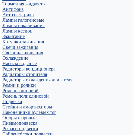
Тормозная жидкость
Антифриз
Автоэлектрика
Лампы галогеновые
Лампы накаливания
Лампы ксенон
Зажигание
Катушки зажигания
Свечи зажигания
Свечи накаливания
Охлаждение
Насосы водяные
Радиаторы кондиционера
Радиаторы отопителя
Радиаторы охлаждения двигателя
Ремни и ролики
Ремень клиновой
Ремень поликлиновой
Подвеска
Стойки и амортизаторы
Наконечники рулевых тяг
Опоры шаровые
Пневмоподвеска
Рычаги подвески
Сайлентблоки подвески