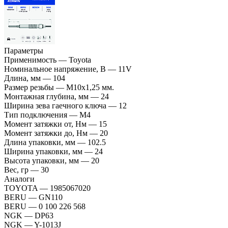
Параметры
Применимость
—
Toyota
Номинальное напряжение, В
—
11V
Длина, мм
—
104
Размер резьбы
—
М10x1,25 мм.
Монтажная глубина, мм
—
24
Ширина зева гаечного ключа
—
12
Тип подключения
—
M4
Момент затяжки от, Нм
—
15
Момент затяжки до, Нм
—
20
Длина упаковки, мм
—
102.5
Ширина упаковки, мм
—
24
Высота упаковки, мм
—
20
Вес, гр
—
30
Аналоги
TOYOTA
—
1985067020
BERU
—
GN110
BERU
—
0 100 226 568
NGK
—
DP63
NGK
—
Y-1013J