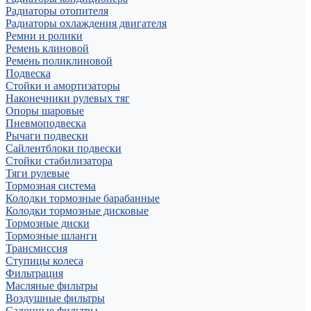
Радиаторы отопителя
Радиаторы охлаждения двигателя
Ремни и ролики
Ремень клиновой
Ремень поликлиновой
Подвеска
Стойки и амортизаторы
Наконечники рулевых тяг
Опоры шаровые
Пневмоподвеска
Рычаги подвески
Сайлентблоки подвески
Стойки стабилизатора
Тяги рулевые
Тормозная система
Колодки тормозные барабанные
Колодки тормозные дисковые
Тормозные диски
Тормозные шланги
Трансмиссия
Ступицы колеса
Фильтрация
Масляные фильтры
Воздушные фильтры
Салонные фильтры