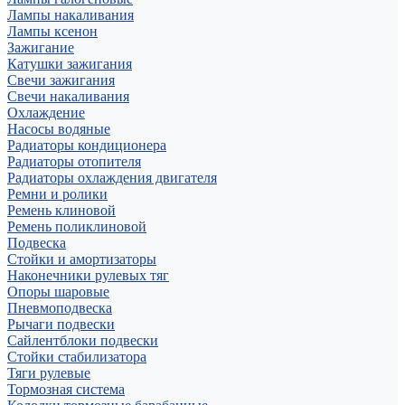
Лампы накаливания
Лампы ксенон
Зажигание
Катушки зажигания
Свечи зажигания
Свечи накаливания
Охлаждение
Насосы водяные
Радиаторы кондиционера
Радиаторы отопителя
Радиаторы охлаждения двигателя
Ремни и ролики
Ремень клиновой
Ремень поликлиновой
Подвеска
Стойки и амортизаторы
Наконечники рулевых тяг
Опоры шаровые
Пневмоподвеска
Рычаги подвески
Сайлентблоки подвески
Стойки стабилизатора
Тяги рулевые
Тормозная система