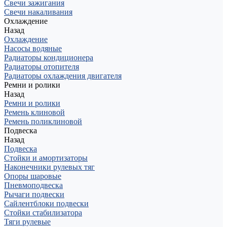
Свечи зажигания
Свечи накаливания
Охлаждение
Назад
Охлаждение
Насосы водяные
Радиаторы кондиционера
Радиаторы отопителя
Радиаторы охлаждения двигателя
Ремни и ролики
Назад
Ремни и ролики
Ремень клиновой
Ремень поликлиновой
Подвеска
Назад
Подвеска
Стойки и амортизаторы
Наконечники рулевых тяг
Опоры шаровые
Пневмоподвеска
Рычаги подвески
Сайлентблоки подвески
Стойки стабилизатора
Тяги рулевые