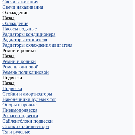
Свечи зажигания
Свечи накаливания
Охлаждение
Назад
Охлаждение
Насосы водяные
Радиаторы кондиционера
Радиаторы отопителя
Радиаторы охлаждения двигателя
Ремни и ролики
Назад
Ремни и ролики
Ремень клиновой
Ремень поликлиновой
Подвеска
Назад
Подвеска
Стойки и амортизаторы
Наконечники рулевых тяг
Опоры шаровые
Пневмоподвеска
Рычаги подвески
Сайлентблоки подвески
Стойки стабилизатора
Тяги рулевые