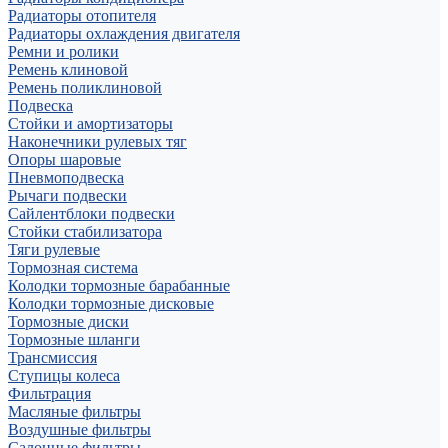
Радиаторы отопителя
Радиаторы охлаждения двигателя
Ремни и ролики
Ремень клиновой
Ремень поликлиновой
Подвеска
Стойки и амортизаторы
Наконечники рулевых тяг
Опоры шаровые
Пневмоподвеска
Рычаги подвески
Сайлентблоки подвески
Стойки стабилизатора
Тяги рулевые
Тормозная система
Колодки тормозные барабанные
Колодки тормозные дисковые
Тормозные диски
Тормозные шланги
Трансмиссия
Ступицы колеса
Фильтрация
Масляные фильтры
Воздушные фильтры
Салонные фильтры