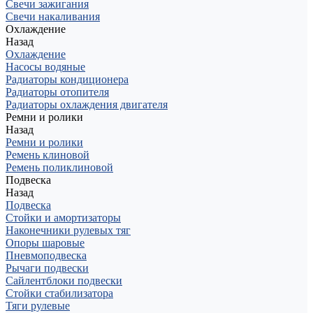
Свечи зажигания
Свечи накаливания
Охлаждение
Назад
Охлаждение
Насосы водяные
Радиаторы кондиционера
Радиаторы отопителя
Радиаторы охлаждения двигателя
Ремни и ролики
Назад
Ремни и ролики
Ремень клиновой
Ремень поликлиновой
Подвеска
Назад
Подвеска
Стойки и амортизаторы
Наконечники рулевых тяг
Опоры шаровые
Пневмоподвеска
Рычаги подвески
Сайлентблоки подвески
Стойки стабилизатора
Тяги рулевые