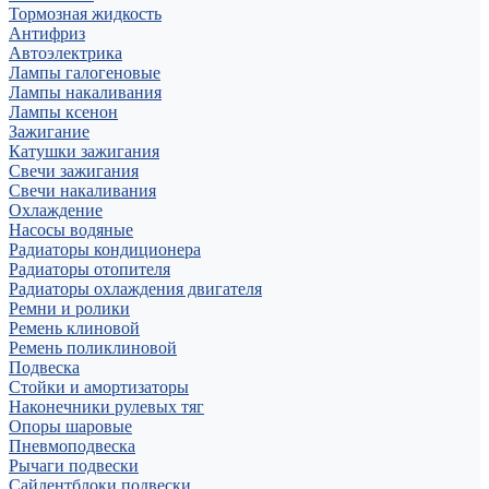
Тормозная жидкость
Антифриз
Автоэлектрика
Лампы галогеновые
Лампы накаливания
Лампы ксенон
Зажигание
Катушки зажигания
Свечи зажигания
Свечи накаливания
Охлаждение
Насосы водяные
Радиаторы кондиционера
Радиаторы отопителя
Радиаторы охлаждения двигателя
Ремни и ролики
Ремень клиновой
Ремень поликлиновой
Подвеска
Стойки и амортизаторы
Наконечники рулевых тяг
Опоры шаровые
Пневмоподвеска
Рычаги подвески
Сайлентблоки подвески