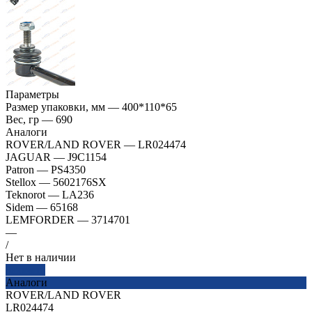
Параметры
Размер упаковки, мм
—
400*110*65
Вес, гр
—
690
Аналоги
ROVER/LAND ROVER
—
LR024474
JAGUAR
—
J9C1154
Patron
—
PS4350
Stellox
—
5602176SX
Teknorot
—
LA236
Sidem
—
65168
LEMFORDER
—
3714701
—
/
Нет в наличии
Заказать
Аналоги
ROVER/LAND ROVER
LR024474