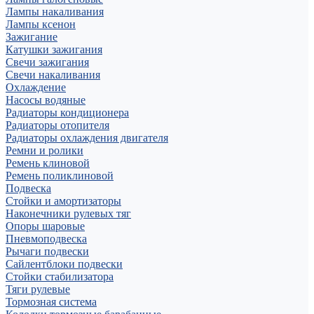
Лампы накаливания
Лампы ксенон
Зажигание
Катушки зажигания
Свечи зажигания
Свечи накаливания
Охлаждение
Насосы водяные
Радиаторы кондиционера
Радиаторы отопителя
Радиаторы охлаждения двигателя
Ремни и ролики
Ремень клиновой
Ремень поликлиновой
Подвеска
Стойки и амортизаторы
Наконечники рулевых тяг
Опоры шаровые
Пневмоподвеска
Рычаги подвески
Сайлентблоки подвески
Стойки стабилизатора
Тяги рулевые
Тормозная система