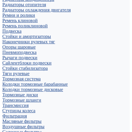
Радиаторы отопителя
Радиаторы охлаждения двигателя
Ремни и ролики
Ремень клиновой
Ремень поликлиновой
Подвеска
Стойки и амортизаторы
Наконечники рулевых тяг
Опоры шаровые
Пневмоподвеска
Рычаги подвески
Сайлентблоки подвески
Стойки стабилизатора
Тяги рулевые
Тормозная система
Колодки тормозные барабанные
Колодки тормозные дисковые
Тормозные диски
Тормозные шланги
Трансмиссия
Ступицы колеса
Фильтрация
Масляные фильтры
Воздушные фильтры
Салонные фильтры