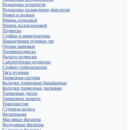
Радиаторы отопителя
Радиаторы охлаждения двигателя
Ремни и ролики
Ремень клиновой
Ремень поликлиновой
Подвеска
Стойки и амортизаторы
Наконечники рулевых тяг
Опоры шаровые
Пневмоподвеска
Рычаги подвески
Сайлентблоки подвески
Стойки стабилизатора
Тяги рулевые
Тормозная система
Колодки тормозные барабанные
Колодки тормозные дисковые
Тормозные диски
Тормозные шланги
Трансмиссия
Ступицы колеса
Фильтрация
Масляные фильтры
Воздушные фильтры
Салонные фильтры