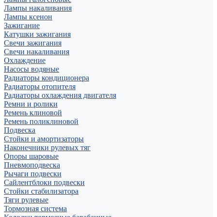
Лампы накаливания
Лампы ксенон
Зажигание
Катушки зажигания
Свечи зажигания
Свечи накаливания
Охлаждение
Насосы водяные
Радиаторы кондиционера
Радиаторы отопителя
Радиаторы охлаждения двигателя
Ремни и ролики
Ремень клиновой
Ремень поликлиновой
Подвеска
Стойки и амортизаторы
Наконечники рулевых тяг
Опоры шаровые
Пневмоподвеска
Рычаги подвески
Сайлентблоки подвески
Стойки стабилизатора
Тяги рулевые
Тормозная система