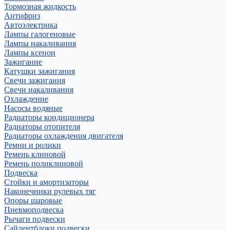
Тормозная жидкость
Антифриз
Автоэлектрика
Лампы галогеновые
Лампы накаливания
Лампы ксенон
Зажигание
Катушки зажигания
Свечи зажигания
Свечи накаливания
Охлаждение
Насосы водяные
Радиаторы кондиционера
Радиаторы отопителя
Радиаторы охлаждения двигателя
Ремни и ролики
Ремень клиновой
Ремень поликлиновой
Подвеска
Стойки и амортизаторы
Наконечники рулевых тяг
Опоры шаровые
Пневмоподвеска
Рычаги подвески
Сайлентблоки подвески