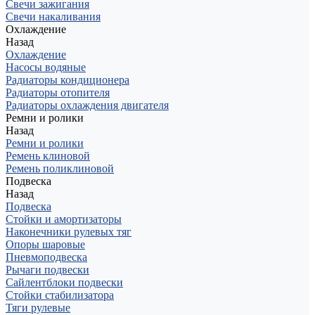
Свечи зажигания
Свечи накаливания
Охлаждение
Назад
Охлаждение
Насосы водяные
Радиаторы кондиционера
Радиаторы отопителя
Радиаторы охлаждения двигателя
Ремни и ролики
Назад
Ремни и ролики
Ремень клиновой
Ремень поликлиновой
Подвеска
Назад
Подвеска
Стойки и амортизаторы
Наконечники рулевых тяг
Опоры шаровые
Пневмоподвеска
Рычаги подвески
Сайлентблоки подвески
Стойки стабилизатора
Тяги рулевые