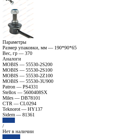
Параметры
Размер упаковки, мм
—
190*90*65
Вес, гр
—
370
Аналоги
MOBIS
—
55530-2S200
MOBIS
—
55530-2S100
MOBIS
—
55530-2Z100
MOBIS
—
55530-3U900
Patron
—
PS4331
Stellox
—
5600408SX
Miles
—
DB78101
CTR
—
CL0294
Teknorot
—
HY137
Sidem
—
81361
Далее
/
Нет в наличии
Заказать