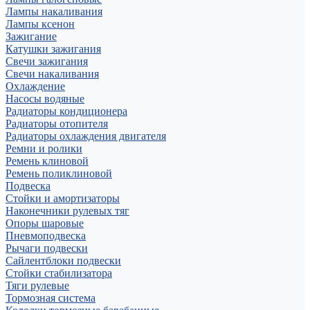
Лампы накаливания
Лампы ксенон
Зажигание
Катушки зажигания
Свечи зажигания
Свечи накаливания
Охлаждение
Насосы водяные
Радиаторы кондиционера
Радиаторы отопителя
Радиаторы охлаждения двигателя
Ремни и ролики
Ремень клиновой
Ремень поликлиновой
Подвеска
Стойки и амортизаторы
Наконечники рулевых тяг
Опоры шаровые
Пневмоподвеска
Рычаги подвески
Сайлентблоки подвески
Стойки стабилизатора
Тяги рулевые
Тормозная система