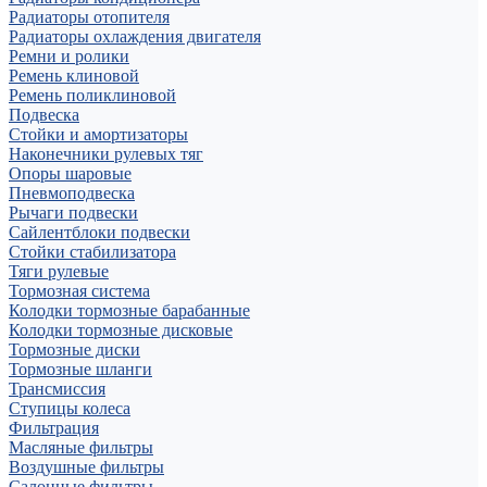
Радиаторы отопителя
Радиаторы охлаждения двигателя
Ремни и ролики
Ремень клиновой
Ремень поликлиновой
Подвеска
Стойки и амортизаторы
Наконечники рулевых тяг
Опоры шаровые
Пневмоподвеска
Рычаги подвески
Сайлентблоки подвески
Стойки стабилизатора
Тяги рулевые
Тормозная система
Колодки тормозные барабанные
Колодки тормозные дисковые
Тормозные диски
Тормозные шланги
Трансмиссия
Ступицы колеса
Фильтрация
Масляные фильтры
Воздушные фильтры
Салонные фильтры