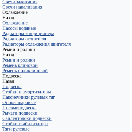
Свечи зажигания
Свечи накаливания
Охлаждение
Назад
Охлаждение
Насосы водяные
Радиаторы кондиционера
Радиаторы отопителя
Радиаторы охлаждения двигателя
Ремни и ролики
Назад
Ремни и ролики
Ремень клиновой
Ремень поликлиновой
Подвеска
Назад
Подвеска
Стойки и амортизаторы
Наконечники рулевых тяг
Опоры шаровые
Пневмоподвеска
Рычаги подвески
Сайлентблоки подвески
Стойки стабилизатора
Тяги рулевые