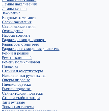
Лампы накаливания
Лампы ксенон
Зажигание
Катушки зажигания
Свечи зажигания
Свечи накаливания
Охлаждение
Насосы водяные
Радиаторы кондиционера
Радиаторы отопителя
Радиаторы охлаждения двигателя
Ремни и ролики
Ремень клиновой
Ремень поликлиновой
Подвеска
Стойки и амортизаторы
Наконечники рулевых тяг
Опоры шаровые
Пневмоподвеска
Рычаги подвески
Сайлентблоки подвески
Стойки стабилизатора
Тяги рулевые
Тормозная система