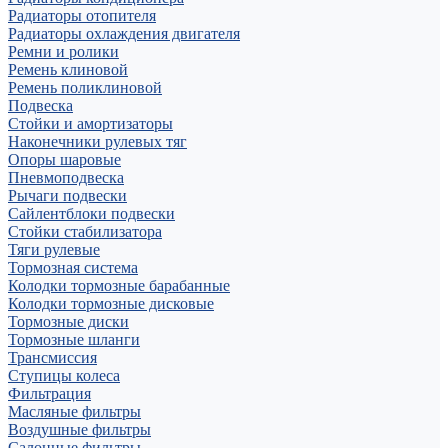
Радиаторы отопителя
Радиаторы охлаждения двигателя
Ремни и ролики
Ремень клиновой
Ремень поликлиновой
Подвеска
Стойки и амортизаторы
Наконечники рулевых тяг
Опоры шаровые
Пневмоподвеска
Рычаги подвески
Сайлентблоки подвески
Стойки стабилизатора
Тяги рулевые
Тормозная система
Колодки тормозные барабанные
Колодки тормозные дисковые
Тормозные диски
Тормозные шланги
Трансмиссия
Ступицы колеса
Фильтрация
Масляные фильтры
Воздушные фильтры
Салонные фильтры