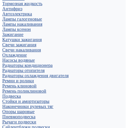
Тормозная жидкость
Антифриз
Автоэлектрика
Лампы галогеновые
Лампы накаливания
Лампы ксенон
Зажигание
Катушки зажигания
Свечи зажигания
Свечи накаливания
Охлаждение
Насосы водяные
Радиаторы кондиционера
Радиаторы отопителя
Радиаторы охлаждения двигателя
Ремни и ролики
Ремень клиновой
Ремень поликлиновой
Подвеска
Стойки и амортизаторы
Наконечники рулевых тяг
Опоры шаровые
Пневмоподвеска
Рычаги подвески
Сайлентблоки подвески