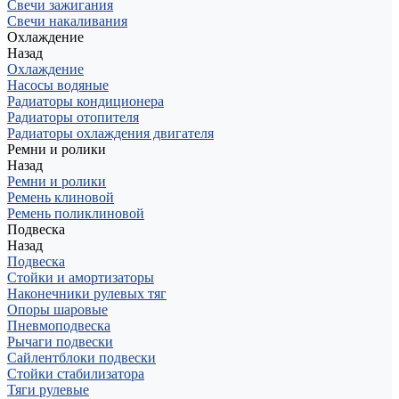
Свечи зажигания
Свечи накаливания
Охлаждение
Назад
Охлаждение
Насосы водяные
Радиаторы кондиционера
Радиаторы отопителя
Радиаторы охлаждения двигателя
Ремни и ролики
Назад
Ремни и ролики
Ремень клиновой
Ремень поликлиновой
Подвеска
Назад
Подвеска
Стойки и амортизаторы
Наконечники рулевых тяг
Опоры шаровые
Пневмоподвеска
Рычаги подвески
Сайлентблоки подвески
Стойки стабилизатора
Тяги рулевые