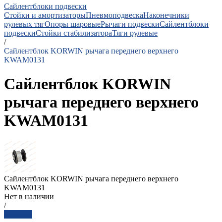
Сайлентблоки подвески
Стойки и амортизаторы
Пневмоподвеска
Наконечники
рулевых тяг
Опоры шаровые
Рычаги подвески
Сайлентблоки
подвески
Стойки стабилизатора
Тяги рулевые
/
Сайлентблок KORWIN рычага переднего верхнего
KWAM0131
Сайлентблок KORWIN
рычага переднего верхнего
KWAM0131
Сайлентблок KORWIN рычага переднего верхнего
KWAM0131
Нет в наличии
/
Заказать