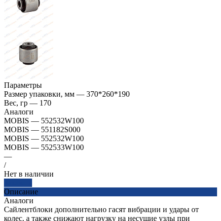
Параметры
Размер упаковки, мм
—
370*260*190
Вес, гр
—
170
Аналоги
MOBIS
—
552532W100
MOBIS
—
551182S000
MOBIS
—
552532W100
MOBIS
—
552533W100
—
/
Нет в наличии
Заказать
Описание
Аналоги
Сайлентблоки дополнительно гасят вибрации и удары от
колес, а также снижают нагрузку на несущие узлы при