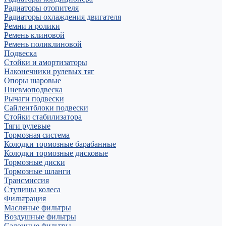
Радиаторы отопителя
Радиаторы охлаждения двигателя
Ремни и ролики
Ремень клиновой
Ремень поликлиновой
Подвеска
Стойки и амортизаторы
Наконечники рулевых тяг
Опоры шаровые
Пневмоподвеска
Рычаги подвески
Сайлентблоки подвески
Стойки стабилизатора
Тяги рулевые
Тормозная система
Колодки тормозные барабанные
Колодки тормозные дисковые
Тормозные диски
Тормозные шланги
Трансмиссия
Ступицы колеса
Фильтрация
Масляные фильтры
Воздушные фильтры
Салонные фильтры