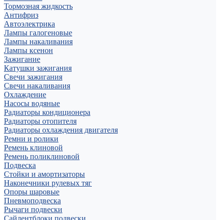
Тормозная жидкость
Антифриз
Автоэлектрика
Лампы галогеновые
Лампы накаливания
Лампы ксенон
Зажигание
Катушки зажигания
Свечи зажигания
Свечи накаливания
Охлаждение
Насосы водяные
Радиаторы кондиционера
Радиаторы отопителя
Радиаторы охлаждения двигателя
Ремни и ролики
Ремень клиновой
Ремень поликлиновой
Подвеска
Стойки и амортизаторы
Наконечники рулевых тяг
Опоры шаровые
Пневмоподвеска
Рычаги подвески
Сайлентблоки подвески