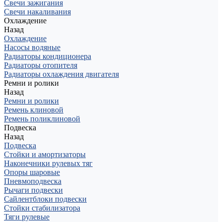
Свечи зажигания
Свечи накаливания
Охлаждение
Назад
Охлаждение
Насосы водяные
Радиаторы кондиционера
Радиаторы отопителя
Радиаторы охлаждения двигателя
Ремни и ролики
Назад
Ремни и ролики
Ремень клиновой
Ремень поликлиновой
Подвеска
Назад
Подвеска
Стойки и амортизаторы
Наконечники рулевых тяг
Опоры шаровые
Пневмоподвеска
Рычаги подвески
Сайлентблоки подвески
Стойки стабилизатора
Тяги рулевые