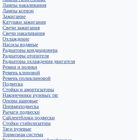
Лампы накаливания
Лампы ксенон
Зажигание
Катушки зажигания
Свечи зажигания
Свечи накаливания
Охлаждение
Насосы водяные
Радиаторы кондиционера
Радиаторы отопителя
Радиаторы охлаждения двигателя
Ремни и ролики
Ремень клиновой
Ремень поликлиновой
Подвеска
Стойки и амортизаторы
Наконечники рулевых тяг
Опоры шаровые
Пневмоподвеска
Рычаги подвески
Сайлентблоки подвески
Стойки стабилизатора
Тяги рулевые
Тормозная система