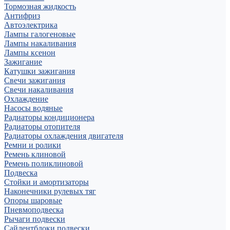
Тормозная жидкость
Антифриз
Автоэлектрика
Лампы галогеновые
Лампы накаливания
Лампы ксенон
Зажигание
Катушки зажигания
Свечи зажигания
Свечи накаливания
Охлаждение
Насосы водяные
Радиаторы кондиционера
Радиаторы отопителя
Радиаторы охлаждения двигателя
Ремни и ролики
Ремень клиновой
Ремень поликлиновой
Подвеска
Стойки и амортизаторы
Наконечники рулевых тяг
Опоры шаровые
Пневмоподвеска
Рычаги подвески
Сайлентблоки подвески