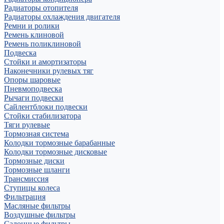
Радиаторы отопителя
Радиаторы охлаждения двигателя
Ремни и ролики
Ремень клиновой
Ремень поликлиновой
Подвеска
Стойки и амортизаторы
Наконечники рулевых тяг
Опоры шаровые
Пневмоподвеска
Рычаги подвески
Сайлентблоки подвески
Стойки стабилизатора
Тяги рулевые
Тормозная система
Колодки тормозные барабанные
Колодки тормозные дисковые
Тормозные диски
Тормозные шланги
Трансмиссия
Ступицы колеса
Фильтрация
Масляные фильтры
Воздушные фильтры
Салонные фильтры