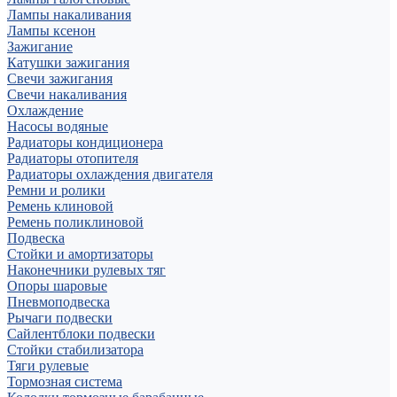
Лампы накаливания
Лампы ксенон
Зажигание
Катушки зажигания
Свечи зажигания
Свечи накаливания
Охлаждение
Насосы водяные
Радиаторы кондиционера
Радиаторы отопителя
Радиаторы охлаждения двигателя
Ремни и ролики
Ремень клиновой
Ремень поликлиновой
Подвеска
Стойки и амортизаторы
Наконечники рулевых тяг
Опоры шаровые
Пневмоподвеска
Рычаги подвески
Сайлентблоки подвески
Стойки стабилизатора
Тяги рулевые
Тормозная система