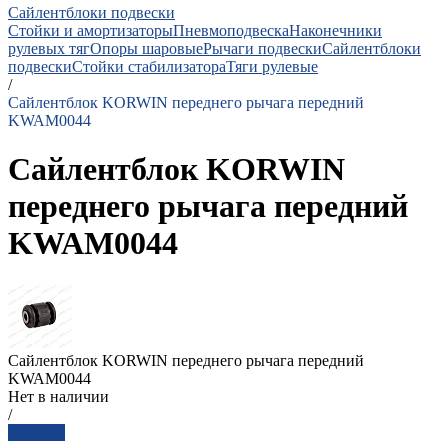
Сайлентблоки подвески
Стойки и амортизаторы
Пневмоподвеска
Наконечники
рулевых тяг
Опоры шаровые
Рычаги подвески
Сайлентблоки
подвески
Стойки стабилизатора
Тяги рулевые
/
Сайлентблок KORWIN переднего рычага передний
KWAM0044
Сайлентблок KORWIN
переднего рычага передний
KWAM0044
Сайлентблок KORWIN переднего рычага передний
KWAM0044
Нет в наличии
/
Заказать