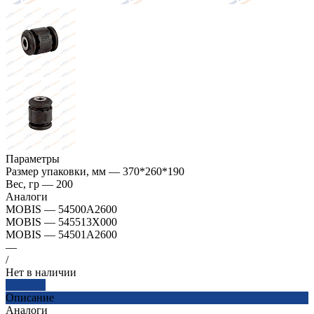
Параметры
Размер упаковки, мм
—
370*260*190
Вес, гр
—
200
Аналоги
MOBIS
—
54500A2600
MOBIS
—
545513X000
MOBIS
—
54501A2600
—
/
Нет в наличии
Заказать
Описание
Аналоги