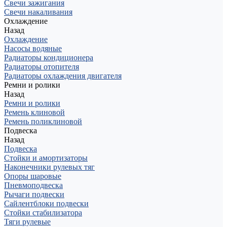
Свечи зажигания
Свечи накаливания
Охлаждение
Назад
Охлаждение
Насосы водяные
Радиаторы кондиционера
Радиаторы отопителя
Радиаторы охлаждения двигателя
Ремни и ролики
Назад
Ремни и ролики
Ремень клиновой
Ремень поликлиновой
Подвеска
Назад
Подвеска
Стойки и амортизаторы
Наконечники рулевых тяг
Опоры шаровые
Пневмоподвеска
Рычаги подвески
Сайлентблоки подвески
Стойки стабилизатора
Тяги рулевые