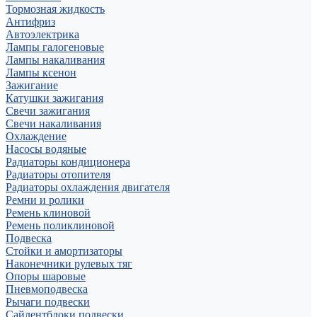
Тормозная жидкость
Антифриз
Автоэлектрика
Лампы галогеновые
Лампы накаливания
Лампы ксенон
Зажигание
Катушки зажигания
Свечи зажигания
Свечи накаливания
Охлаждение
Насосы водяные
Радиаторы кондиционера
Радиаторы отопителя
Радиаторы охлаждения двигателя
Ремни и ролики
Ремень клиновой
Ремень поликлиновой
Подвеска
Стойки и амортизаторы
Наконечники рулевых тяг
Опоры шаровые
Пневмоподвеска
Рычаги подвески
Сайлентблоки подвески