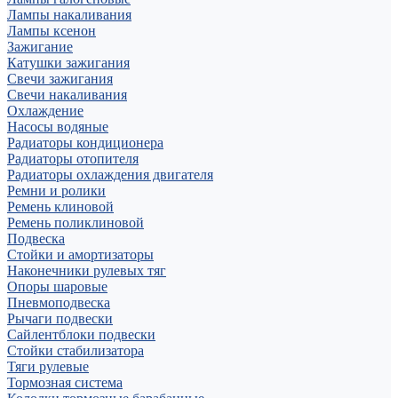
Лампы накаливания
Лампы ксенон
Зажигание
Катушки зажигания
Свечи зажигания
Свечи накаливания
Охлаждение
Насосы водяные
Радиаторы кондиционера
Радиаторы отопителя
Радиаторы охлаждения двигателя
Ремни и ролики
Ремень клиновой
Ремень поликлиновой
Подвеска
Стойки и амортизаторы
Наконечники рулевых тяг
Опоры шаровые
Пневмоподвеска
Рычаги подвески
Сайлентблоки подвески
Стойки стабилизатора
Тяги рулевые
Тормозная система