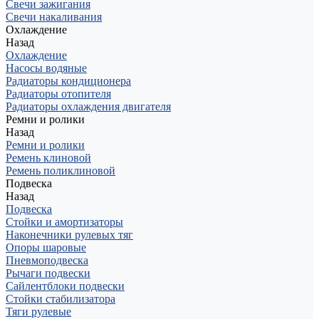
Свечи зажигания
Свечи накаливания
Охлаждение
Назад
Охлаждение
Насосы водяные
Радиаторы кондиционера
Радиаторы отопителя
Радиаторы охлаждения двигателя
Ремни и ролики
Назад
Ремни и ролики
Ремень клиновой
Ремень поликлиновой
Подвеска
Назад
Подвеска
Стойки и амортизаторы
Наконечники рулевых тяг
Опоры шаровые
Пневмоподвеска
Рычаги подвески
Сайлентблоки подвески
Стойки стабилизатора
Тяги рулевые