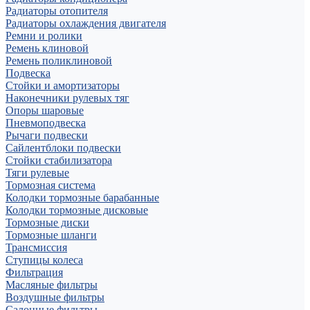
Радиаторы отопителя
Радиаторы охлаждения двигателя
Ремни и ролики
Ремень клиновой
Ремень поликлиновой
Подвеска
Стойки и амортизаторы
Наконечники рулевых тяг
Опоры шаровые
Пневмоподвеска
Рычаги подвески
Сайлентблоки подвески
Стойки стабилизатора
Тяги рулевые
Тормозная система
Колодки тормозные барабанные
Колодки тормозные дисковые
Тормозные диски
Тормозные шланги
Трансмиссия
Ступицы колеса
Фильтрация
Масляные фильтры
Воздушные фильтры
Салонные фильтры