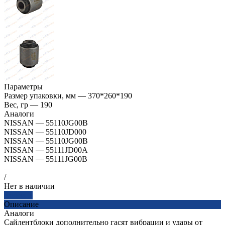
Параметры
Размер упаковки, мм
—
370*260*190
Вес, гр
—
190
Аналоги
NISSAN
—
55110JG00B
NISSAN
—
55110JD000
NISSAN
—
55110JG00B
NISSAN
—
55111JD00A
NISSAN
—
55111JG00B
—
/
Нет в наличии
Заказать
Описание
Аналоги
Сайлентблоки дополнительно гасят вибрации и удары от