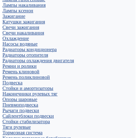
Лампы накаливания
Лампы ксенон
Зажигание
Катушки зажигания
Свечи зажигания
Свечи накаливания
Охлаждение
Насосы водяные
Радиаторы кондиционера
Радиаторы отопителя
Радиаторы охлаждения двигателя
Ремни и ролики
Ремень клиновой
Ремень поликлиновой
Подвеска
Стойки и амортизаторы
Наконечники рулевых тяг
Опоры шаровые
Пневмоподвеска
Рычаги подвески
Сайлентблоки подвески
Стойки стабилизатора
Тяги рулевые
Тормозная система