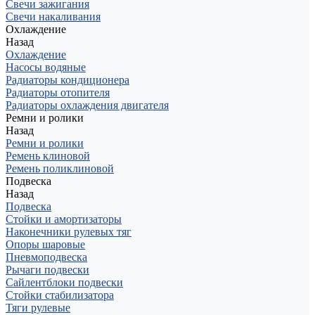
Свечи зажигания
Свечи накаливания
Охлаждение
Назад
Охлаждение
Насосы водяные
Радиаторы кондиционера
Радиаторы отопителя
Радиаторы охлаждения двигателя
Ремни и ролики
Назад
Ремни и ролики
Ремень клиновой
Ремень поликлиновой
Подвеска
Назад
Подвеска
Стойки и амортизаторы
Наконечники рулевых тяг
Опоры шаровые
Пневмоподвеска
Рычаги подвески
Сайлентблоки подвески
Стойки стабилизатора
Тяги рулевые