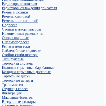
Радиаторы отопителя
Радиаторы охлаждения двигателя
Ремни и ролики
Ремень клиновой
Ремень поликлиновой
Подвеска
Стойки и амортизаторы
Наконечники рулевых тяг
Опоры шаровые
Пневмоподвеска
Рычаги подвески
Сайлентблоки подвески
Стойки стабилизатора
Тяги рулевые
Тормозная система
Колодки тормозные барабанные
Колодки тормозные дисковые
Тормозные диски
Тормозные шланги
Трансмиссия
Ступицы колеса
Фильтрация
Масляные фильтры
Воздушные фильтры
Салонные фильтры