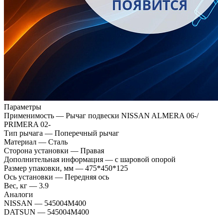
Параметры
Применимость
—
Рычаг подвески NISSAN ALMERA 06-/
PRIMERA 02-
Тип рычага
—
Поперечный рычаг
Материал
—
Сталь
Сторона установки
—
Правая
Дополнительная информация
—
c шаровой опорой
Размер упаковки, мм
—
475*450*125
Ось установки
—
Передняя ось
Вес, кг
—
3.9
Аналоги
NISSAN
—
545004M400
DATSUN
—
545004M400