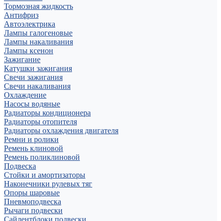
Тормозная жидкость
Антифриз
Автоэлектрика
Лампы галогеновые
Лампы накаливания
Лампы ксенон
Зажигание
Катушки зажигания
Свечи зажигания
Свечи накаливания
Охлаждение
Насосы водяные
Радиаторы кондиционера
Радиаторы отопителя
Радиаторы охлаждения двигателя
Ремни и ролики
Ремень клиновой
Ремень поликлиновой
Подвеска
Стойки и амортизаторы
Наконечники рулевых тяг
Опоры шаровые
Пневмоподвеска
Рычаги подвески
Сайлентблоки подвески