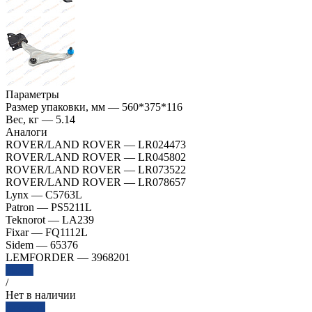
Параметры
Размер упаковки, мм
—
560*375*116
Вес, кг
—
5.14
Аналоги
ROVER/LAND ROVER
—
LR024473
ROVER/LAND ROVER
—
LR045802
ROVER/LAND ROVER
—
LR073522
ROVER/LAND ROVER
—
LR078657
Lynx
—
C5763L
Patron
—
PS5211L
Teknorot
—
LA239
Fixar
—
FQ1112L
Sidem
—
65376
LEMFORDER
—
3968201
Далее
/
Нет в наличии
Заказать