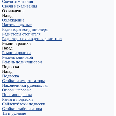
Свечи зажигания
Свечи накаливания
Охлаждение
Назад
Охлаждение
Насосы водяные
Радиаторы кондиционера
Радиаторы отопителя
Радиаторы охлаждения двигателя
Ремни и ролики
Назад
Ремни и ролики
Ремень клиновой
Ремень поликлиновой
Подвеска
Назад
Подвеска
Стойки и амортизаторы
Наконечники рулевых тяг
Опоры шаровые
Пневмоподвеска
Рычаги подвески
Сайлентблоки подвески
Стойки стабилизатора
Тяги рулевые