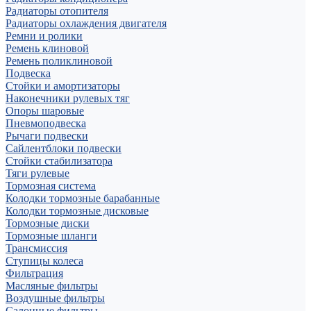
Радиаторы отопителя
Радиаторы охлаждения двигателя
Ремни и ролики
Ремень клиновой
Ремень поликлиновой
Подвеска
Стойки и амортизаторы
Наконечники рулевых тяг
Опоры шаровые
Пневмоподвеска
Рычаги подвески
Сайлентблоки подвески
Стойки стабилизатора
Тяги рулевые
Тормозная система
Колодки тормозные барабанные
Колодки тормозные дисковые
Тормозные диски
Тормозные шланги
Трансмиссия
Ступицы колеса
Фильтрация
Масляные фильтры
Воздушные фильтры
Салонные фильтры