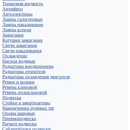
Тормозная жидкость
Антифриз
Автоэлектрика
Лампы галогеновые
Лампы накаливания
Лампы ксенон
Зажигание
Катушки зажигания
Свечи зажигания
Свечи накаливания
Охлаждение
Насосы водяные
Радиаторы кондиционера
Радиаторы отопителя
Радиаторы охлаждения двигателя
Ремни и ролики
Ремень клиновой
Ремень поликлиновой
Подвеска
Стойки и амортизаторы
Наконечники рулевых тяг
Опоры шаровые
Пневмоподвеска
Рычаги подвески
Сайлентблоки подвески