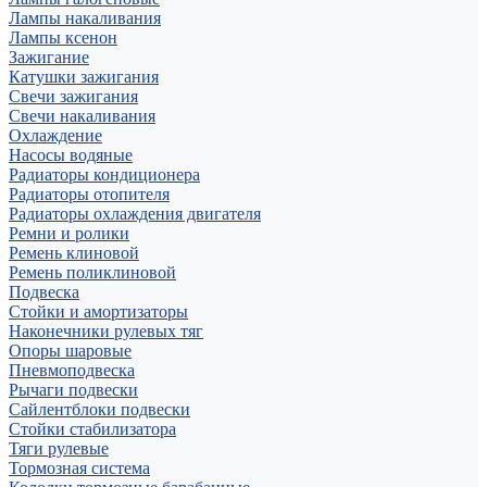
Лампы накаливания
Лампы ксенон
Зажигание
Катушки зажигания
Свечи зажигания
Свечи накаливания
Охлаждение
Насосы водяные
Радиаторы кондиционера
Радиаторы отопителя
Радиаторы охлаждения двигателя
Ремни и ролики
Ремень клиновой
Ремень поликлиновой
Подвеска
Стойки и амортизаторы
Наконечники рулевых тяг
Опоры шаровые
Пневмоподвеска
Рычаги подвески
Сайлентблоки подвески
Стойки стабилизатора
Тяги рулевые
Тормозная система