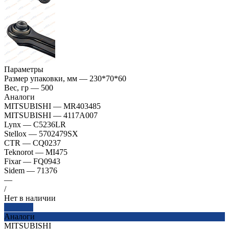
Параметры
Размер упаковки, мм
—
230*70*60
Вес, гр
—
500
Аналоги
MITSUBISHI
—
MR403485
MITSUBISHI
—
4117A007
Lynx
—
C5236LR
Stellox
—
5702479SX
CTR
—
CQ0237
Teknorot
—
MI475
Fixar
—
FQ0943
Sidem
—
71376
—
/
Нет в наличии
Заказать
Аналоги
MITSUBISHI