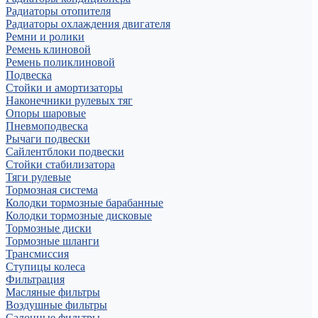
Радиаторы отопителя
Радиаторы охлаждения двигателя
Ремни и ролики
Ремень клиновой
Ремень поликлиновой
Подвеска
Стойки и амортизаторы
Наконечники рулевых тяг
Опоры шаровые
Пневмоподвеска
Рычаги подвески
Сайлентблоки подвески
Стойки стабилизатора
Тяги рулевые
Тормозная система
Колодки тормозные барабанные
Колодки тормозные дисковые
Тормозные диски
Тормозные шланги
Трансмиссия
Ступицы колеса
Фильтрация
Масляные фильтры
Воздушные фильтры
Салонные фильтры