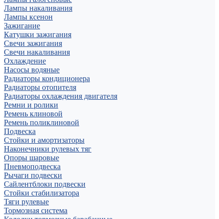
Лампы накаливания
Лампы ксенон
Зажигание
Катушки зажигания
Свечи зажигания
Свечи накаливания
Охлаждение
Насосы водяные
Радиаторы кондиционера
Радиаторы отопителя
Радиаторы охлаждения двигателя
Ремни и ролики
Ремень клиновой
Ремень поликлиновой
Подвеска
Стойки и амортизаторы
Наконечники рулевых тяг
Опоры шаровые
Пневмоподвеска
Рычаги подвески
Сайлентблоки подвески
Стойки стабилизатора
Тяги рулевые
Тормозная система