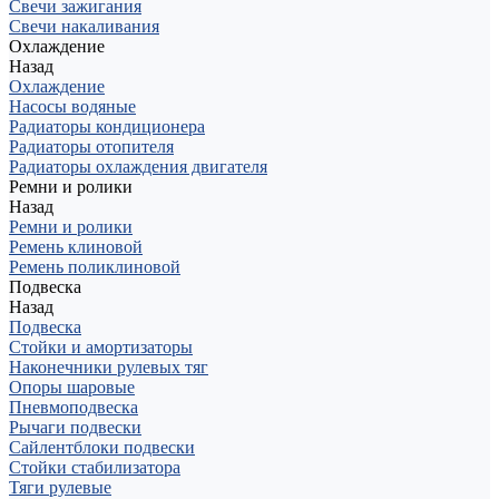
Свечи зажигания
Свечи накаливания
Охлаждение
Назад
Охлаждение
Насосы водяные
Радиаторы кондиционера
Радиаторы отопителя
Радиаторы охлаждения двигателя
Ремни и ролики
Назад
Ремни и ролики
Ремень клиновой
Ремень поликлиновой
Подвеска
Назад
Подвеска
Стойки и амортизаторы
Наконечники рулевых тяг
Опоры шаровые
Пневмоподвеска
Рычаги подвески
Сайлентблоки подвески
Стойки стабилизатора
Тяги рулевые