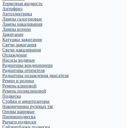
Тормозная жидкость
Антифриз
Автоэлектрика
Лампы галогеновые
Лампы накаливания
Лампы ксенон
Зажигание
Катушки зажигания
Свечи зажигания
Свечи накаливания
Охлаждение
Насосы водяные
Радиаторы кондиционера
Радиаторы отопителя
Радиаторы охлаждения двигателя
Ремни и ролики
Ремень клиновой
Ремень поликлиновой
Подвеска
Стойки и амортизаторы
Наконечники рулевых тяг
Опоры шаровые
Пневмоподвеска
Рычаги подвески
Сайлентблоки подвески