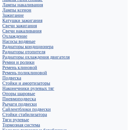
Лампы накаливания
Лампы ксенон
Зажигание
Катушки зажигания
Свечи зажигания
Свечи накаливания
Охлаждение
Насосы водяные
Радиаторы кондиционера
Радиаторы отопителя
Радиаторы охлаждения двигателя
Ремни и ролики
Ремень клиновой
Ремень поликлиновой
Подвеска
Стойки и амортизаторы
Наконечники рулевых тяг
Опоры шаровые
Пневмоподвеска
Рычаги подвески
Сайлентблоки подвески
Стойки стабилизатора
Тяги рулевые
Тормозная система