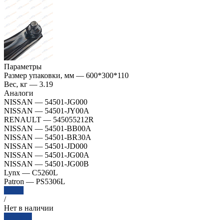
Параметры
Размер упаковки, мм
—
600*300*110
Вес, кг
—
3.19
Аналоги
NISSAN
—
54501-JG000
NISSAN
—
54501-JY00A
RENAULT
—
545055212R
NISSAN
—
54501-BB00A
NISSAN
—
54501-BR30A
NISSAN
—
54501-JD000
NISSAN
—
54501-JG00A
NISSAN
—
54501-JG00B
Lynx
—
C5260L
Patron
—
PS5306L
Далее
/
Нет в наличии
Заказать