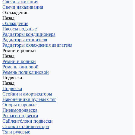
Свечи зажигания
Свечи накаливания
Охлаждение
Назад
Охлаждение
Насосы водяные
Радиаторы кондиционера
Радиаторы отопителя
Радиаторы охлаждения двигателя
Ремни и ролики
Назад
Ремни и ролики
Ремень клиновой
Ремень поликлиновой
Подвеска
Назад
Подвеска
Стойки и амортизаторы
Наконечники рулевых тяг
Опоры шаровые
Пневмоподвеска
Рычаги подвески
Сайлентблоки подвески
Стойки стабилизатора
Тяги рулевые