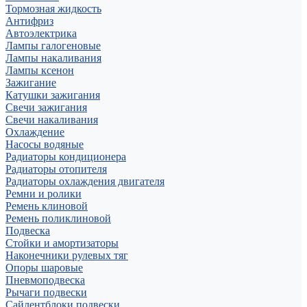
Тормозная жидкость
Антифриз
Автоэлектрика
Лампы галогеновые
Лампы накаливания
Лампы ксенон
Зажигание
Катушки зажигания
Свечи зажигания
Свечи накаливания
Охлаждение
Насосы водяные
Радиаторы кондиционера
Радиаторы отопителя
Радиаторы охлаждения двигателя
Ремни и ролики
Ремень клиновой
Ремень поликлиновой
Подвеска
Стойки и амортизаторы
Наконечники рулевых тяг
Опоры шаровые
Пневмоподвеска
Рычаги подвески
Сайлентблоки подвески