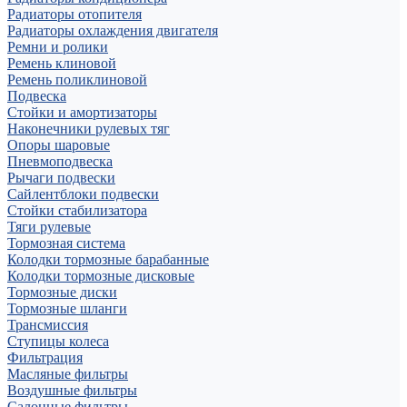
Радиаторы отопителя
Радиаторы охлаждения двигателя
Ремни и ролики
Ремень клиновой
Ремень поликлиновой
Подвеска
Стойки и амортизаторы
Наконечники рулевых тяг
Опоры шаровые
Пневмоподвеска
Рычаги подвески
Сайлентблоки подвески
Стойки стабилизатора
Тяги рулевые
Тормозная система
Колодки тормозные барабанные
Колодки тормозные дисковые
Тормозные диски
Тормозные шланги
Трансмиссия
Ступицы колеса
Фильтрация
Масляные фильтры
Воздушные фильтры
Салонные фильтры