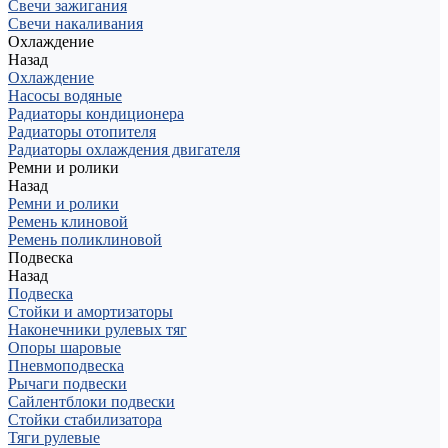
Свечи зажигания
Свечи накаливания
Охлаждение
Назад
Охлаждение
Насосы водяные
Радиаторы кондиционера
Радиаторы отопителя
Радиаторы охлаждения двигателя
Ремни и ролики
Назад
Ремни и ролики
Ремень клиновой
Ремень поликлиновой
Подвеска
Назад
Подвеска
Стойки и амортизаторы
Наконечники рулевых тяг
Опоры шаровые
Пневмоподвеска
Рычаги подвески
Сайлентблоки подвески
Стойки стабилизатора
Тяги рулевые