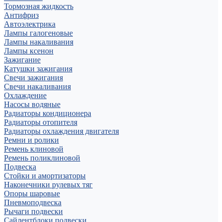
Тормозная жидкость
Антифриз
Автоэлектрика
Лампы галогеновые
Лампы накаливания
Лампы ксенон
Зажигание
Катушки зажигания
Свечи зажигания
Свечи накаливания
Охлаждение
Насосы водяные
Радиаторы кондиционера
Радиаторы отопителя
Радиаторы охлаждения двигателя
Ремни и ролики
Ремень клиновой
Ремень поликлиновой
Подвеска
Стойки и амортизаторы
Наконечники рулевых тяг
Опоры шаровые
Пневмоподвеска
Рычаги подвески
Сайлентблоки подвески