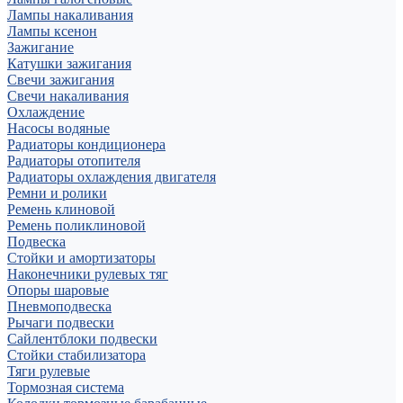
Лампы накаливания
Лампы ксенон
Зажигание
Катушки зажигания
Свечи зажигания
Свечи накаливания
Охлаждение
Насосы водяные
Радиаторы кондиционера
Радиаторы отопителя
Радиаторы охлаждения двигателя
Ремни и ролики
Ремень клиновой
Ремень поликлиновой
Подвеска
Стойки и амортизаторы
Наконечники рулевых тяг
Опоры шаровые
Пневмоподвеска
Рычаги подвески
Сайлентблоки подвески
Стойки стабилизатора
Тяги рулевые
Тормозная система