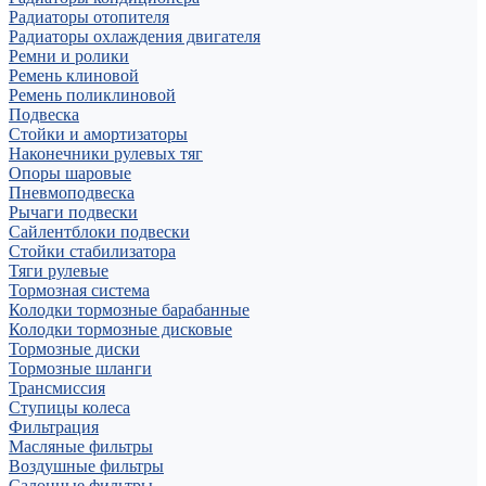
Радиаторы отопителя
Радиаторы охлаждения двигателя
Ремни и ролики
Ремень клиновой
Ремень поликлиновой
Подвеска
Стойки и амортизаторы
Наконечники рулевых тяг
Опоры шаровые
Пневмоподвеска
Рычаги подвески
Сайлентблоки подвески
Стойки стабилизатора
Тяги рулевые
Тормозная система
Колодки тормозные барабанные
Колодки тормозные дисковые
Тормозные диски
Тормозные шланги
Трансмиссия
Ступицы колеса
Фильтрация
Масляные фильтры
Воздушные фильтры
Салонные фильтры