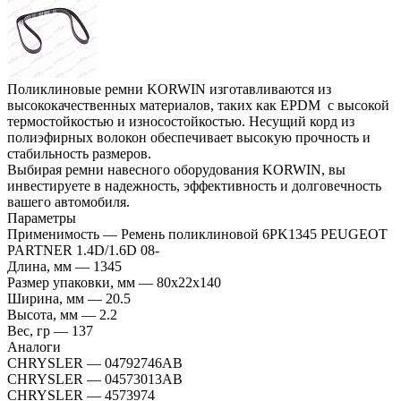
Поликлиновые ремни KORWIN изготавливаются из
высококачественных материалов, таких как EPDM с высокой
термостойкостью и износостойкостью. Несущий корд из
полиэфирных волокон обеспечивает высокую прочность и
стабильность размеров.
Выбирая ремни навесного оборудования KORWIN, вы
инвестируете в надежность, эффективность и долговечность
вашего автомобиля.
Параметры
Применимость
—
Ремень поликлиновой 6PK1345 PEUGEOT
PARTNER 1.4D/1.6D 08-
Длина, мм
—
1345
Размер упаковки, мм
—
80x22x140
Ширина, мм
—
20.5
Высота, мм
—
2.2
Вес, гр
—
137
Аналоги
CHRYSLER
—
04792746AB
CHRYSLER
—
04573013AB
CHRYSLER
—
4573974