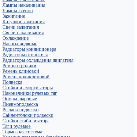
Лампы накаливания
Лампы ксенон
Зажигание
Катушки зажигания
Свечи зажигания
Свечи накаливания
Охлаждение
Насосы водяные
Радиаторы кондиционера
Радиаторы отопителя
Радиаторы охлаждения двигателя
Ремни и ролики
Ремень клиновой
Ремень поликлиновой
Подвеска
Стойки и амортизаторы
Наконечники рулевых тяг
Опоры шаровые
Пневмоподвеска
Рычаги подвески
Сайлентблоки подвески
Стойки стабилизатора
Тяги рулевые
Тормозная система