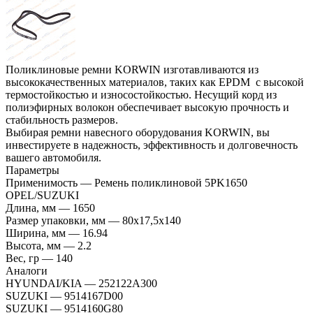
Поликлиновые ремни KORWIN изготавливаются из
высококачественных материалов, таких как EPDM с высокой
термостойкостью и износостойкостью. Несущий корд из
полиэфирных волокон обеспечивает высокую прочность и
стабильность размеров.
Выбирая ремни навесного оборудования KORWIN, вы
инвестируете в надежность, эффективность и долговечность
вашего автомобиля.
Параметры
Применимость
—
Ремень поликлиновой 5PK1650
OPEL/SUZUKI
Длина, мм
—
1650
Размер упаковки, мм
—
80x17,5x140
Ширина, мм
—
16.94
Высота, мм
—
2.2
Вес, гр
—
140
Аналоги
HYUNDAI/KIA
—
252122A300
SUZUKI
—
9514167D00
SUZUKI
—
9514160G80