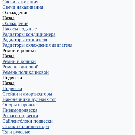
Свечи зажигания
Свечи накаливания
Охлаждение
Назад
Охлаждение
Насосы водяные
Радиаторы кондиционера
Радиаторы отопителя
Радиаторы охлаждения двигателя
Ремни и ролики
Назад
Ремни и ролики
Ремень клиновой
Ремень поликлиновой
Подвеска
Назад
Подвеска
Стойки и амортизаторы
Наконечники рулевых тяг
Опоры шаровые
Пневмоподвеска
Рычаги подвески
Сайлентблоки подвески
Стойки стабилизатора
Тяги рулевые