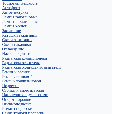
Тормозная жидкость
Антифриз
Автоэлектрика
Лампы галогеновые
Лампы накаливания
Лампы ксенон
Зажигание
Катушки зажигания
Свечи зажигания
Свечи накаливания
Охлаждение
Насосы водяные
Радиаторы кондиционера
Радиаторы отопителя
Радиаторы охлаждения двигателя
Ремни и ролики
Ремень клиновой
Ремень поликлиновой
Подвеска
Стойки и амортизаторы
Наконечники рулевых тяг
Опоры шаровые
Пневмоподвеска
Рычаги подвески
Сайлентблоки подвески