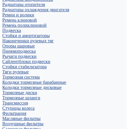
Радиаторы отопителя
Радиаторы охлаждения двигателя
Ремни и ролики
Ремень клиновой
Ремень поликлиновой
Подвеска
Стойки и амортизаторы
Наконечники рулевых тяг
Опоры шаровые
Пневмоподвеска
Рычаги подвески
Сайлентблоки подвески
Стойки стабилизатора
Тяги рулевые
Тормозная система
Колодки тормозные барабанные
Колодки тормозные дисковые
Тормозные диски
Тормозные шланги
Трансмиссия
Ступицы колеса
Фильтрация
Масляные фильтры
Воздушные фильтры
Салонные фильтры