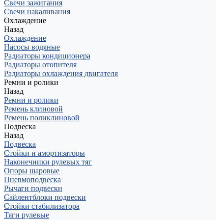
Свечи зажигания
Свечи накаливания
Охлаждение
Назад
Охлаждение
Насосы водяные
Радиаторы кондиционера
Радиаторы отопителя
Радиаторы охлаждения двигателя
Ремни и ролики
Назад
Ремни и ролики
Ремень клиновой
Ремень поликлиновой
Подвеска
Назад
Подвеска
Стойки и амортизаторы
Наконечники рулевых тяг
Опоры шаровые
Пневмоподвеска
Рычаги подвески
Сайлентблоки подвески
Стойки стабилизатора
Тяги рулевые