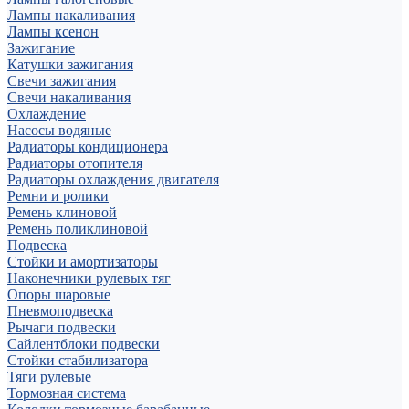
Лампы накаливания
Лампы ксенон
Зажигание
Катушки зажигания
Свечи зажигания
Свечи накаливания
Охлаждение
Насосы водяные
Радиаторы кондиционера
Радиаторы отопителя
Радиаторы охлаждения двигателя
Ремни и ролики
Ремень клиновой
Ремень поликлиновой
Подвеска
Стойки и амортизаторы
Наконечники рулевых тяг
Опоры шаровые
Пневмоподвеска
Рычаги подвески
Сайлентблоки подвески
Стойки стабилизатора
Тяги рулевые
Тормозная система