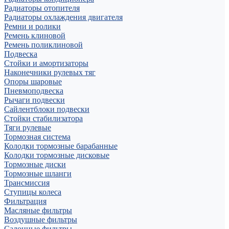
Радиаторы отопителя
Радиаторы охлаждения двигателя
Ремни и ролики
Ремень клиновой
Ремень поликлиновой
Подвеска
Стойки и амортизаторы
Наконечники рулевых тяг
Опоры шаровые
Пневмоподвеска
Рычаги подвески
Сайлентблоки подвески
Стойки стабилизатора
Тяги рулевые
Тормозная система
Колодки тормозные барабанные
Колодки тормозные дисковые
Тормозные диски
Тормозные шланги
Трансмиссия
Ступицы колеса
Фильтрация
Масляные фильтры
Воздушные фильтры
Салонные фильтры