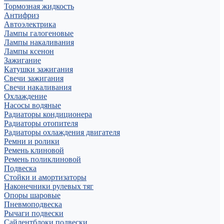
Тормозная жидкость
Антифриз
Автоэлектрика
Лампы галогеновые
Лампы накаливания
Лампы ксенон
Зажигание
Катушки зажигания
Свечи зажигания
Свечи накаливания
Охлаждение
Насосы водяные
Радиаторы кондиционера
Радиаторы отопителя
Радиаторы охлаждения двигателя
Ремни и ролики
Ремень клиновой
Ремень поликлиновой
Подвеска
Стойки и амортизаторы
Наконечники рулевых тяг
Опоры шаровые
Пневмоподвеска
Рычаги подвески
Сайлентблоки подвески