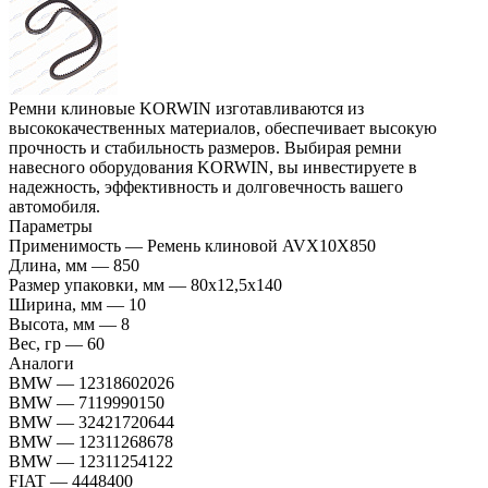
Ремни клиновые KORWIN изготавливаются из
высококачественных материалов, обеспечивает высокую
прочность и стабильность размеров. Выбирая ремни
навесного оборудования KORWIN, вы инвестируете в
надежность, эффективность и долговечность вашего
автомобиля.
Параметры
Применимость
—
Ремень клиновой AVX10X850
Длина, мм
—
850
Размер упаковки, мм
—
80x12,5x140
Ширина, мм
—
10
Высота, мм
—
8
Вес, гр
—
60
Аналоги
BMW
—
12318602026
BMW
—
7119990150
BMW
—
32421720644
BMW
—
12311268678
BMW
—
12311254122
FIAT
—
4448400