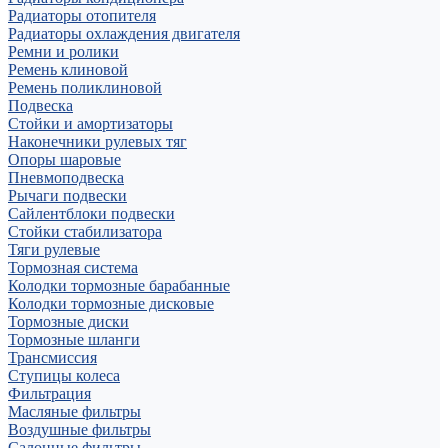
Радиаторы отопителя
Радиаторы охлаждения двигателя
Ремни и ролики
Ремень клиновой
Ремень поликлиновой
Подвеска
Стойки и амортизаторы
Наконечники рулевых тяг
Опоры шаровые
Пневмоподвеска
Рычаги подвески
Сайлентблоки подвески
Стойки стабилизатора
Тяги рулевые
Тормозная система
Колодки тормозные барабанные
Колодки тормозные дисковые
Тормозные диски
Тормозные шланги
Трансмиссия
Ступицы колеса
Фильтрация
Масляные фильтры
Воздушные фильтры
Салонные фильтры