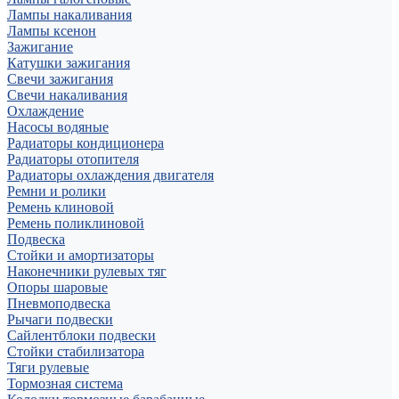
Лампы накаливания
Лампы ксенон
Зажигание
Катушки зажигания
Свечи зажигания
Свечи накаливания
Охлаждение
Насосы водяные
Радиаторы кондиционера
Радиаторы отопителя
Радиаторы охлаждения двигателя
Ремни и ролики
Ремень клиновой
Ремень поликлиновой
Подвеска
Стойки и амортизаторы
Наконечники рулевых тяг
Опоры шаровые
Пневмоподвеска
Рычаги подвески
Сайлентблоки подвески
Стойки стабилизатора
Тяги рулевые
Тормозная система