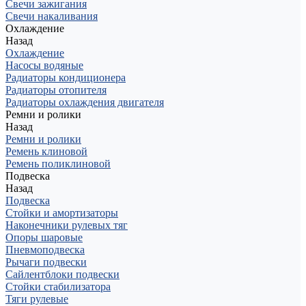
Свечи зажигания
Свечи накаливания
Охлаждение
Назад
Охлаждение
Насосы водяные
Радиаторы кондиционера
Радиаторы отопителя
Радиаторы охлаждения двигателя
Ремни и ролики
Назад
Ремни и ролики
Ремень клиновой
Ремень поликлиновой
Подвеска
Назад
Подвеска
Стойки и амортизаторы
Наконечники рулевых тяг
Опоры шаровые
Пневмоподвеска
Рычаги подвески
Сайлентблоки подвески
Стойки стабилизатора
Тяги рулевые