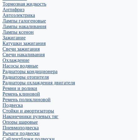
Тормозная жидкость
Антифриз
Автоэлектрика
Лампы галогеновые
Лампы накаливания
Лампы ксенон
Зажигание
Катушки зажигания
Свечи зажигания
Свечи накаливания
Охлаждение
Насосы водяные
Радиаторы кондиционера
Радиаторы отопителя
Радиаторы охлаждения двигателя
Ремни и ролики
Ремень клиновой
Ремень поликлиновой
Подвеска
Стойки и амортизаторы
Наконечники рулевых тяг
Опоры шаровые
Пневмоподвеска
Рычаги подвески
Сайлентблоки подвески