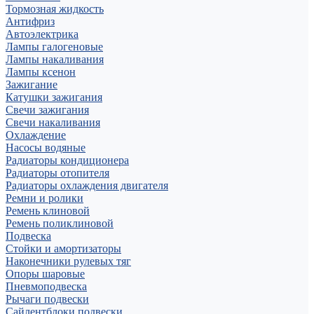
Тормозная жидкость
Антифриз
Автоэлектрика
Лампы галогеновые
Лампы накаливания
Лампы ксенон
Зажигание
Катушки зажигания
Свечи зажигания
Свечи накаливания
Охлаждение
Насосы водяные
Радиаторы кондиционера
Радиаторы отопителя
Радиаторы охлаждения двигателя
Ремни и ролики
Ремень клиновой
Ремень поликлиновой
Подвеска
Стойки и амортизаторы
Наконечники рулевых тяг
Опоры шаровые
Пневмоподвеска
Рычаги подвески
Сайлентблоки подвески