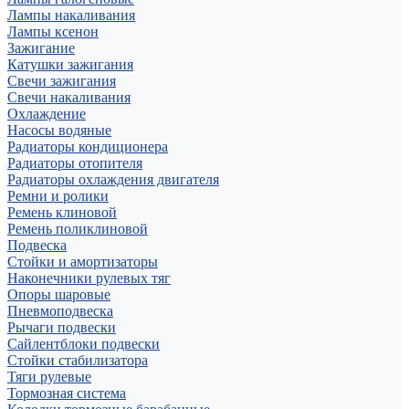
Лампы накаливания
Лампы ксенон
Зажигание
Катушки зажигания
Свечи зажигания
Свечи накаливания
Охлаждение
Насосы водяные
Радиаторы кондиционера
Радиаторы отопителя
Радиаторы охлаждения двигателя
Ремни и ролики
Ремень клиновой
Ремень поликлиновой
Подвеска
Стойки и амортизаторы
Наконечники рулевых тяг
Опоры шаровые
Пневмоподвеска
Рычаги подвески
Сайлентблоки подвески
Стойки стабилизатора
Тяги рулевые
Тормозная система