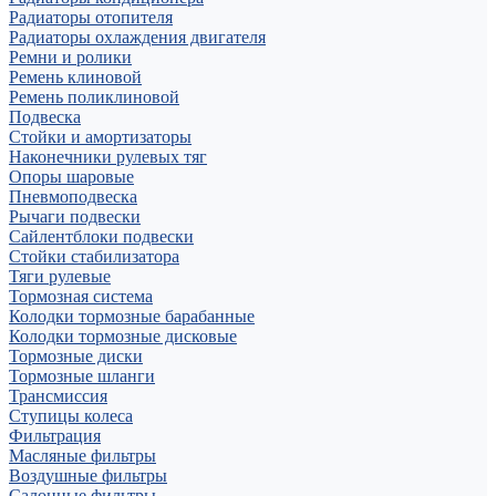
Радиаторы отопителя
Радиаторы охлаждения двигателя
Ремни и ролики
Ремень клиновой
Ремень поликлиновой
Подвеска
Стойки и амортизаторы
Наконечники рулевых тяг
Опоры шаровые
Пневмоподвеска
Рычаги подвески
Сайлентблоки подвески
Стойки стабилизатора
Тяги рулевые
Тормозная система
Колодки тормозные барабанные
Колодки тормозные дисковые
Тормозные диски
Тормозные шланги
Трансмиссия
Ступицы колеса
Фильтрация
Масляные фильтры
Воздушные фильтры
Салонные фильтры