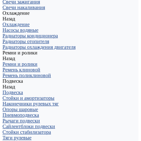
Свечи зажигания
Свечи накаливания
Охлаждение
Назад
Охлаждение
Насосы водяные
Радиаторы кондиционера
Радиаторы отопителя
Радиаторы охлаждения двигателя
Ремни и ролики
Назад
Ремни и ролики
Ремень клиновой
Ремень поликлиновой
Подвеска
Назад
Подвеска
Стойки и амортизаторы
Наконечники рулевых тяг
Опоры шаровые
Пневмоподвеска
Рычаги подвески
Сайлентблоки подвески
Стойки стабилизатора
Тяги рулевые