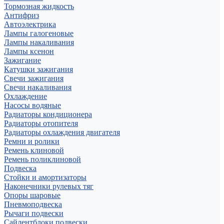
Тормозная жидкость
Антифриз
Автоэлектрика
Лампы галогеновые
Лампы накаливания
Лампы ксенон
Зажигание
Катушки зажигания
Свечи зажигания
Свечи накаливания
Охлаждение
Насосы водяные
Радиаторы кондиционера
Радиаторы отопителя
Радиаторы охлаждения двигателя
Ремни и ролики
Ремень клиновой
Ремень поликлиновой
Подвеска
Стойки и амортизаторы
Наконечники рулевых тяг
Опоры шаровые
Пневмоподвеска
Рычаги подвески
Сайлентблоки подвески