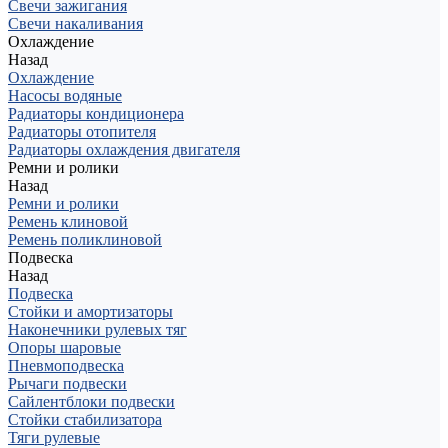
Свечи зажигания
Свечи накаливания
Охлаждение
Назад
Охлаждение
Насосы водяные
Радиаторы кондиционера
Радиаторы отопителя
Радиаторы охлаждения двигателя
Ремни и ролики
Назад
Ремни и ролики
Ремень клиновой
Ремень поликлиновой
Подвеска
Назад
Подвеска
Стойки и амортизаторы
Наконечники рулевых тяг
Опоры шаровые
Пневмоподвеска
Рычаги подвески
Сайлентблоки подвески
Стойки стабилизатора
Тяги рулевые