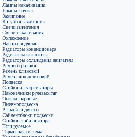
Лампы накаливания
Лампы ксенон
Зажигание
Катушки зажигания
Свечи зажигания
Свечи накаливания
Охлаждение
Насосы водяные
Радиаторы кондиционера
Радиаторы отопителя
Радиаторы охлаждения двигателя
Ремни и ролики
Ремень клиновой
Ремень поликлиновой
Подвеска
Стойки и амортизаторы
Наконечники рулевых тяг
Опоры шаровые
Пневмоподвеска
Рычаги подвески
Сайлентблоки подвески
Стойки стабилизатора
Тяги рулевые
Тормозная система