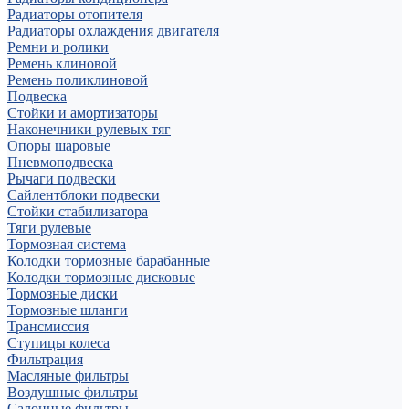
Радиаторы отопителя
Радиаторы охлаждения двигателя
Ремни и ролики
Ремень клиновой
Ремень поликлиновой
Подвеска
Стойки и амортизаторы
Наконечники рулевых тяг
Опоры шаровые
Пневмоподвеска
Рычаги подвески
Сайлентблоки подвески
Стойки стабилизатора
Тяги рулевые
Тормозная система
Колодки тормозные барабанные
Колодки тормозные дисковые
Тормозные диски
Тормозные шланги
Трансмиссия
Ступицы колеса
Фильтрация
Масляные фильтры
Воздушные фильтры
Салонные фильтры