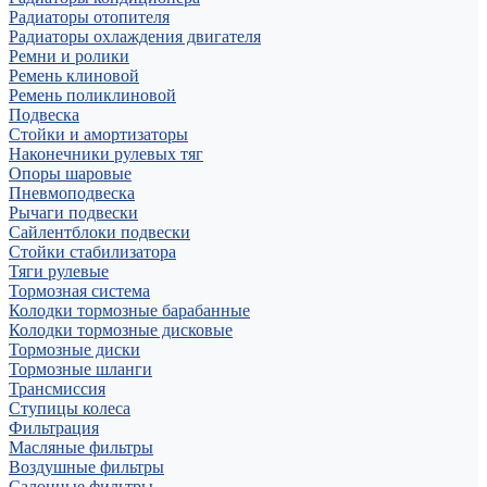
Радиаторы отопителя
Радиаторы охлаждения двигателя
Ремни и ролики
Ремень клиновой
Ремень поликлиновой
Подвеска
Стойки и амортизаторы
Наконечники рулевых тяг
Опоры шаровые
Пневмоподвеска
Рычаги подвески
Сайлентблоки подвески
Стойки стабилизатора
Тяги рулевые
Тормозная система
Колодки тормозные барабанные
Колодки тормозные дисковые
Тормозные диски
Тормозные шланги
Трансмиссия
Ступицы колеса
Фильтрация
Масляные фильтры
Воздушные фильтры
Салонные фильтры