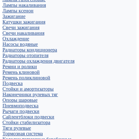
Лампы накаливания
Лампы ксенон
Зажигание
Катушки зажигания
Свечи зажигания
Свечи накаливания
Охлаждение
Насосы водяные
Радиаторы кондиционера
Радиаторы отопителя
Радиаторы охлаждения двигателя
Ремни и ролики
Ремень клиновой
Ремень поликлиновой
Подвеска
Стойки и амортизаторы
Наконечники рулевых тяг
Опоры шаровые
Пневмоподвеска
Рычаги подвески
Сайлентблоки подвески
Стойки стабилизатора
Тяги рулевые
Тормозная система