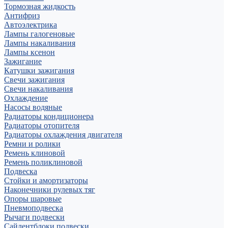
Тормозная жидкость
Антифриз
Автоэлектрика
Лампы галогеновые
Лампы накаливания
Лампы ксенон
Зажигание
Катушки зажигания
Свечи зажигания
Свечи накаливания
Охлаждение
Насосы водяные
Радиаторы кондиционера
Радиаторы отопителя
Радиаторы охлаждения двигателя
Ремни и ролики
Ремень клиновой
Ремень поликлиновой
Подвеска
Стойки и амортизаторы
Наконечники рулевых тяг
Опоры шаровые
Пневмоподвеска
Рычаги подвески
Сайлентблоки подвески