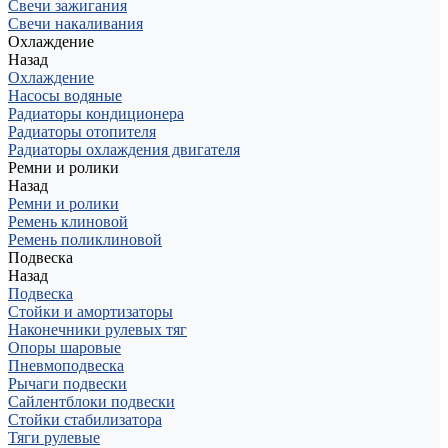
Свечи зажигания
Свечи накаливания
Охлаждение
Назад
Охлаждение
Насосы водяные
Радиаторы кондиционера
Радиаторы отопителя
Радиаторы охлаждения двигателя
Ремни и ролики
Назад
Ремни и ролики
Ремень клиновой
Ремень поликлиновой
Подвеска
Назад
Подвеска
Стойки и амортизаторы
Наконечники рулевых тяг
Опоры шаровые
Пневмоподвеска
Рычаги подвески
Сайлентблоки подвески
Стойки стабилизатора
Тяги рулевые