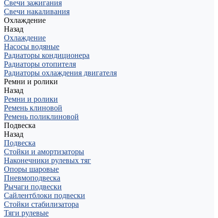
Свечи зажигания
Свечи накаливания
Охлаждение
Назад
Охлаждение
Насосы водяные
Радиаторы кондиционера
Радиаторы отопителя
Радиаторы охлаждения двигателя
Ремни и ролики
Назад
Ремни и ролики
Ремень клиновой
Ремень поликлиновой
Подвеска
Назад
Подвеска
Стойки и амортизаторы
Наконечники рулевых тяг
Опоры шаровые
Пневмоподвеска
Рычаги подвески
Сайлентблоки подвески
Стойки стабилизатора
Тяги рулевые