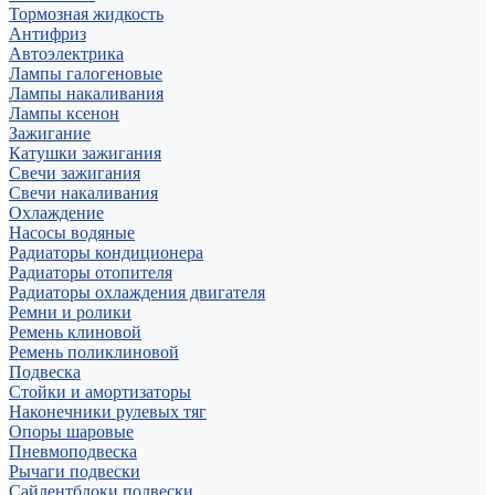
Тормозная жидкость
Антифриз
Автоэлектрика
Лампы галогеновые
Лампы накаливания
Лампы ксенон
Зажигание
Катушки зажигания
Свечи зажигания
Свечи накаливания
Охлаждение
Насосы водяные
Радиаторы кондиционера
Радиаторы отопителя
Радиаторы охлаждения двигателя
Ремни и ролики
Ремень клиновой
Ремень поликлиновой
Подвеска
Стойки и амортизаторы
Наконечники рулевых тяг
Опоры шаровые
Пневмоподвеска
Рычаги подвески
Сайлентблоки подвески