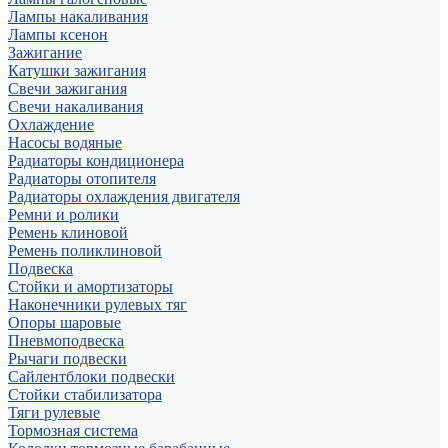
Лампы накаливания
Лампы ксенон
Зажигание
Катушки зажигания
Свечи зажигания
Свечи накаливания
Охлаждение
Насосы водяные
Радиаторы кондиционера
Радиаторы отопителя
Радиаторы охлаждения двигателя
Ремни и ролики
Ремень клиновой
Ремень поликлиновой
Подвеска
Стойки и амортизаторы
Наконечники рулевых тяг
Опоры шаровые
Пневмоподвеска
Рычаги подвески
Сайлентблоки подвески
Стойки стабилизатора
Тяги рулевые
Тормозная система