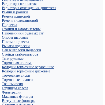
Радиаторы отопителя
Радиаторы охлаждения двигателя
Ремни и ролики
Ремень клиновой
Ремень поликлиновой
Подвеска
Стойки и амортизаторы
Наконечники рулевых тяг
Опоры шаровые
Пневмоподвеска
Рычаги подвески
Сайлентблоки подвески
Стойки стабилизатора
Тяги рулевые
Тормозная система
Колодки тормозные барабанные
Колодки тормозные дисковые
Тормозные диски
Тормозные шланги
Трансмиссия
Ступицы колеса
Фильтрация
Масляные фильтры
Воздушные фильтры
Салонные фильтры