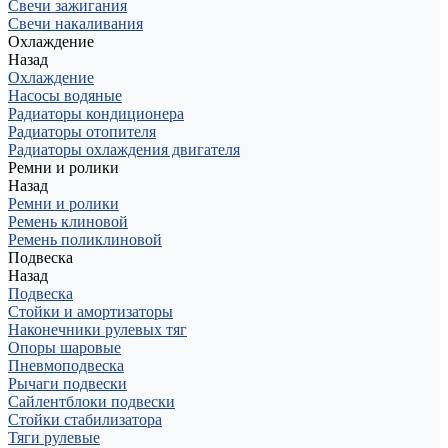
Свечи зажигания
Свечи накаливания
Охлаждение
Назад
Охлаждение
Насосы водяные
Радиаторы кондиционера
Радиаторы отопителя
Радиаторы охлаждения двигателя
Ремни и ролики
Назад
Ремни и ролики
Ремень клиновой
Ремень поликлиновой
Подвеска
Назад
Подвеска
Стойки и амортизаторы
Наконечники рулевых тяг
Опоры шаровые
Пневмоподвеска
Рычаги подвески
Сайлентблоки подвески
Стойки стабилизатора
Тяги рулевые