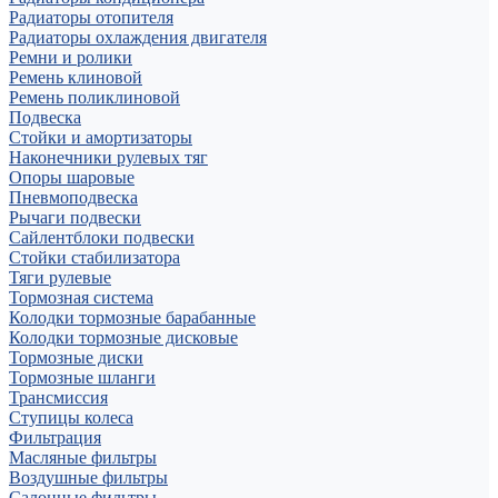
Радиаторы отопителя
Радиаторы охлаждения двигателя
Ремни и ролики
Ремень клиновой
Ремень поликлиновой
Подвеска
Стойки и амортизаторы
Наконечники рулевых тяг
Опоры шаровые
Пневмоподвеска
Рычаги подвески
Сайлентблоки подвески
Стойки стабилизатора
Тяги рулевые
Тормозная система
Колодки тормозные барабанные
Колодки тормозные дисковые
Тормозные диски
Тормозные шланги
Трансмиссия
Ступицы колеса
Фильтрация
Масляные фильтры
Воздушные фильтры
Салонные фильтры