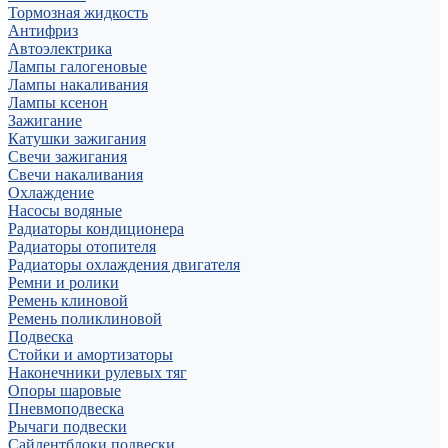
Тормозная жидкость
Антифриз
Автоэлектрика
Лампы галогеновые
Лампы накаливания
Лампы ксенон
Зажигание
Катушки зажигания
Свечи зажигания
Свечи накаливания
Охлаждение
Насосы водяные
Радиаторы кондиционера
Радиаторы отопителя
Радиаторы охлаждения двигателя
Ремни и ролики
Ремень клиновой
Ремень поликлиновой
Подвеска
Стойки и амортизаторы
Наконечники рулевых тяг
Опоры шаровые
Пневмоподвеска
Рычаги подвески
Сайлентблоки подвески