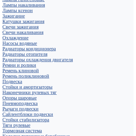
Лампы накаливания
Лампы ксенон
Зажигание
Катушки зажигания
Свечи зажигания
Свечи накаливания
Охлаждение
Насосы водяные
Радиаторы кондиционера
Радиаторы отопителя
Радиаторы охлаждения двигателя
Ремни и ролики
Ремень клиновой
Ремень поликлиновой
Подвеска
Стойки и амортизаторы
Наконечники рулевых тяг
Опоры шаровые
Пневмоподвеска
Рычаги подвески
Сайлентблоки подвески
Стойки стабилизатора
Тяги рулевые
Тормозная система