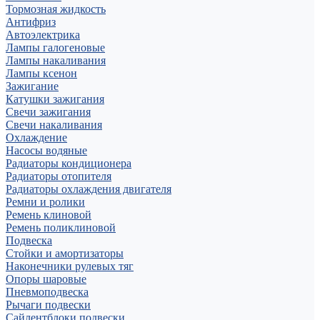
Тормозная жидкость
Антифриз
Автоэлектрика
Лампы галогеновые
Лампы накаливания
Лампы ксенон
Зажигание
Катушки зажигания
Свечи зажигания
Свечи накаливания
Охлаждение
Насосы водяные
Радиаторы кондиционера
Радиаторы отопителя
Радиаторы охлаждения двигателя
Ремни и ролики
Ремень клиновой
Ремень поликлиновой
Подвеска
Стойки и амортизаторы
Наконечники рулевых тяг
Опоры шаровые
Пневмоподвеска
Рычаги подвески
Сайлентблоки подвески