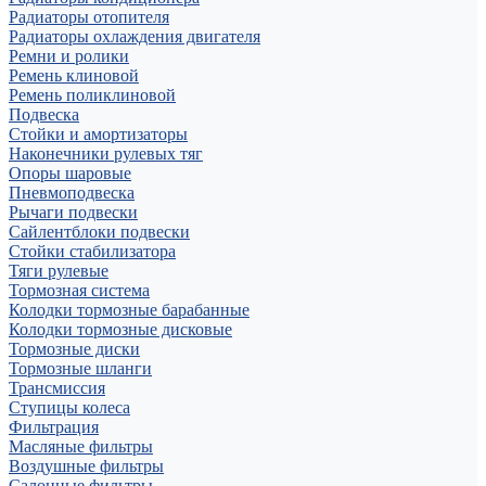
Радиаторы отопителя
Радиаторы охлаждения двигателя
Ремни и ролики
Ремень клиновой
Ремень поликлиновой
Подвеска
Стойки и амортизаторы
Наконечники рулевых тяг
Опоры шаровые
Пневмоподвеска
Рычаги подвески
Сайлентблоки подвески
Стойки стабилизатора
Тяги рулевые
Тормозная система
Колодки тормозные барабанные
Колодки тормозные дисковые
Тормозные диски
Тормозные шланги
Трансмиссия
Ступицы колеса
Фильтрация
Масляные фильтры
Воздушные фильтры
Салонные фильтры