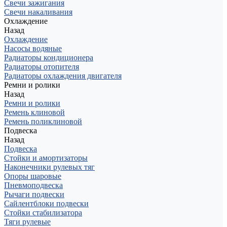
Свечи зажигания
Свечи накаливания
Охлаждение
Назад
Охлаждение
Насосы водяные
Радиаторы кондиционера
Радиаторы отопителя
Радиаторы охлаждения двигателя
Ремни и ролики
Назад
Ремни и ролики
Ремень клиновой
Ремень поликлиновой
Подвеска
Назад
Подвеска
Стойки и амортизаторы
Наконечники рулевых тяг
Опоры шаровые
Пневмоподвеска
Рычаги подвески
Сайлентблоки подвески
Стойки стабилизатора
Тяги рулевые