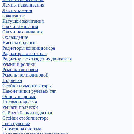
Лампы накаливания
Лампы ксенон
Зажигание
Катушки зажигания
Свечи зажигания
Свечи накаливания
Охлаждение
Насосы водяные
Радиаторы кондиционера
Радиаторы отопителя
Радиаторы охлаждения двигателя
Ремни и ролики
Ремень клиновой
Ремень поликлиновой
Подвеска
Стойки и амортизаторы
Наконечники рулевых тяг
Опоры шаровые
Пневмоподвеска
Рычаги подвески
Сайлентблоки подвески
Стойки стабилизатора
Тяги рулевые
Тормозная система