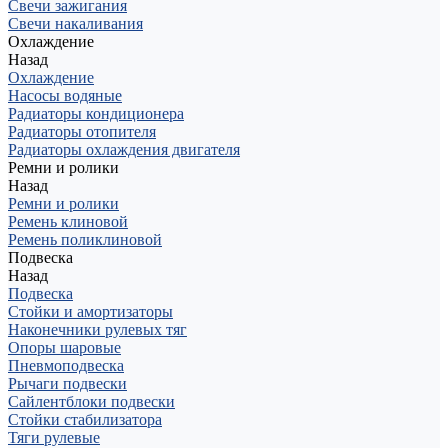
Свечи зажигания
Свечи накаливания
Охлаждение
Назад
Охлаждение
Насосы водяные
Радиаторы кондиционера
Радиаторы отопителя
Радиаторы охлаждения двигателя
Ремни и ролики
Назад
Ремни и ролики
Ремень клиновой
Ремень поликлиновой
Подвеска
Назад
Подвеска
Стойки и амортизаторы
Наконечники рулевых тяг
Опоры шаровые
Пневмоподвеска
Рычаги подвески
Сайлентблоки подвески
Стойки стабилизатора
Тяги рулевые