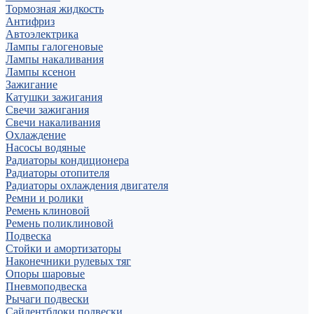
Тормозная жидкость
Антифриз
Автоэлектрика
Лампы галогеновые
Лампы накаливания
Лампы ксенон
Зажигание
Катушки зажигания
Свечи зажигания
Свечи накаливания
Охлаждение
Насосы водяные
Радиаторы кондиционера
Радиаторы отопителя
Радиаторы охлаждения двигателя
Ремни и ролики
Ремень клиновой
Ремень поликлиновой
Подвеска
Стойки и амортизаторы
Наконечники рулевых тяг
Опоры шаровые
Пневмоподвеска
Рычаги подвески
Сайлентблоки подвески