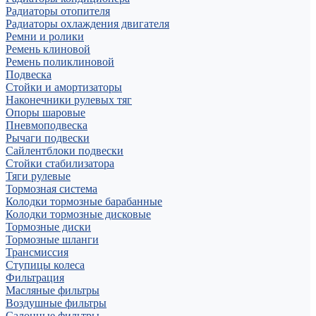
Радиаторы отопителя
Радиаторы охлаждения двигателя
Ремни и ролики
Ремень клиновой
Ремень поликлиновой
Подвеска
Стойки и амортизаторы
Наконечники рулевых тяг
Опоры шаровые
Пневмоподвеска
Рычаги подвески
Сайлентблоки подвески
Стойки стабилизатора
Тяги рулевые
Тормозная система
Колодки тормозные барабанные
Колодки тормозные дисковые
Тормозные диски
Тормозные шланги
Трансмиссия
Ступицы колеса
Фильтрация
Масляные фильтры
Воздушные фильтры
Салонные фильтры