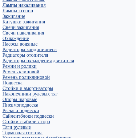
Лампы накаливания
Лампы ксенон
Зажигание
Катушки зажигания
Свечи зажигания
Свечи накаливания
Охлаждение
Насосы водяные
Радиаторы кондиционера
Радиаторы отопителя
Радиаторы охлаждения двигателя
Ремни и ролики
Ремень клиновой
Ремень поликлиновой
Подвеска
Стойки и амортизаторы
Наконечники рулевых тяг
Опоры шаровые
Пневмоподвеска
Рычаги подвески
Сайлентблоки подвески
Стойки стабилизатора
Тяги рулевые
Тормозная система