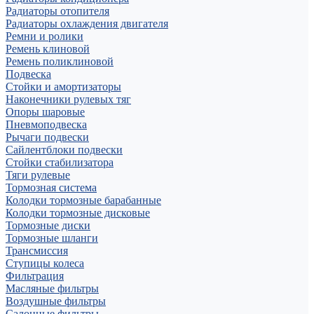
Радиаторы отопителя
Радиаторы охлаждения двигателя
Ремни и ролики
Ремень клиновой
Ремень поликлиновой
Подвеска
Стойки и амортизаторы
Наконечники рулевых тяг
Опоры шаровые
Пневмоподвеска
Рычаги подвески
Сайлентблоки подвески
Стойки стабилизатора
Тяги рулевые
Тормозная система
Колодки тормозные барабанные
Колодки тормозные дисковые
Тормозные диски
Тормозные шланги
Трансмиссия
Ступицы колеса
Фильтрация
Масляные фильтры
Воздушные фильтры
Салонные фильтры