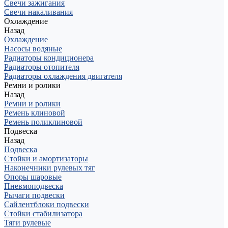
Свечи зажигания
Свечи накаливания
Охлаждение
Назад
Охлаждение
Насосы водяные
Радиаторы кондиционера
Радиаторы отопителя
Радиаторы охлаждения двигателя
Ремни и ролики
Назад
Ремни и ролики
Ремень клиновой
Ремень поликлиновой
Подвеска
Назад
Подвеска
Стойки и амортизаторы
Наконечники рулевых тяг
Опоры шаровые
Пневмоподвеска
Рычаги подвески
Сайлентблоки подвески
Стойки стабилизатора
Тяги рулевые