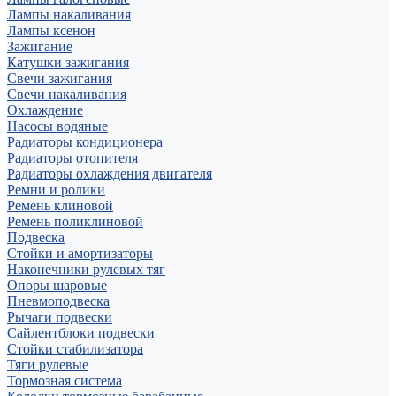
Лампы накаливания
Лампы ксенон
Зажигание
Катушки зажигания
Свечи зажигания
Свечи накаливания
Охлаждение
Насосы водяные
Радиаторы кондиционера
Радиаторы отопителя
Радиаторы охлаждения двигателя
Ремни и ролики
Ремень клиновой
Ремень поликлиновой
Подвеска
Стойки и амортизаторы
Наконечники рулевых тяг
Опоры шаровые
Пневмоподвеска
Рычаги подвески
Сайлентблоки подвески
Стойки стабилизатора
Тяги рулевые
Тормозная система