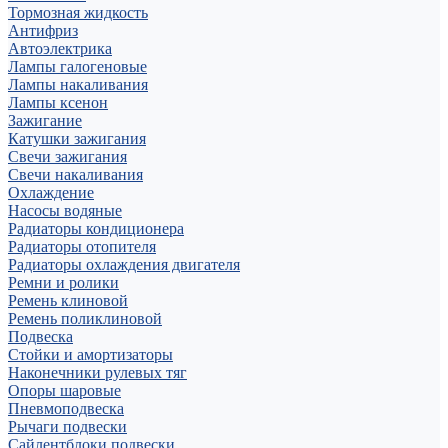
Тормозная жидкость
Антифриз
Автоэлектрика
Лампы галогеновые
Лампы накаливания
Лампы ксенон
Зажигание
Катушки зажигания
Свечи зажигания
Свечи накаливания
Охлаждение
Насосы водяные
Радиаторы кондиционера
Радиаторы отопителя
Радиаторы охлаждения двигателя
Ремни и ролики
Ремень клиновой
Ремень поликлиновой
Подвеска
Стойки и амортизаторы
Наконечники рулевых тяг
Опоры шаровые
Пневмоподвеска
Рычаги подвески
Сайлентблоки подвески