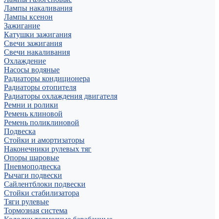
Лампы накаливания
Лампы ксенон
Зажигание
Катушки зажигания
Свечи зажигания
Свечи накаливания
Охлаждение
Насосы водяные
Радиаторы кондиционера
Радиаторы отопителя
Радиаторы охлаждения двигателя
Ремни и ролики
Ремень клиновой
Ремень поликлиновой
Подвеска
Стойки и амортизаторы
Наконечники рулевых тяг
Опоры шаровые
Пневмоподвеска
Рычаги подвески
Сайлентблоки подвески
Стойки стабилизатора
Тяги рулевые
Тормозная система