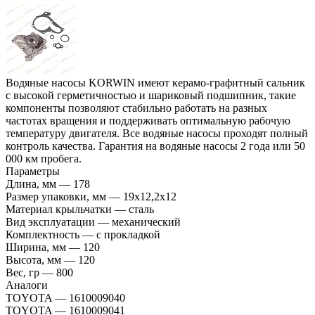
Водяные насосы KORWIN имеют керамо-графитный сальник
с высокой герметичностью и шариковый подшипник, такие
компоненты позволяют стабильно работать на разных
частотах вращения и поддерживать оптимальную рабочую
температуру двигателя. Все водяные насосы проходят полный
контроль качества. Гарантия на водяные насосы 2 года или 50
000 км пробега.
Параметры
Длина, мм
—
178
Размер упаковки, мм
—
19x12,2x12
Материал крыльчатки
—
сталь
Вид эксплуатации
—
механический
Комплектность
—
с прокладкой
Ширина, мм
—
120
Высота, мм
—
120
Вес, гр
—
800
Аналоги
TOYOTA
—
1610009040
TOYOTA
—
1610009041