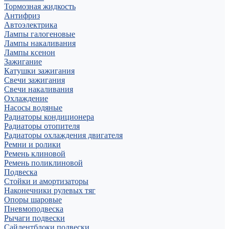
Тормозная жидкость
Антифриз
Автоэлектрика
Лампы галогеновые
Лампы накаливания
Лампы ксенон
Зажигание
Катушки зажигания
Свечи зажигания
Свечи накаливания
Охлаждение
Насосы водяные
Радиаторы кондиционера
Радиаторы отопителя
Радиаторы охлаждения двигателя
Ремни и ролики
Ремень клиновой
Ремень поликлиновой
Подвеска
Стойки и амортизаторы
Наконечники рулевых тяг
Опоры шаровые
Пневмоподвеска
Рычаги подвески
Сайлентблоки подвески