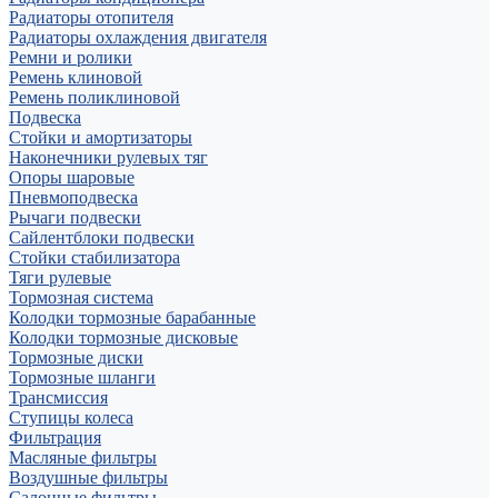
Радиаторы отопителя
Радиаторы охлаждения двигателя
Ремни и ролики
Ремень клиновой
Ремень поликлиновой
Подвеска
Стойки и амортизаторы
Наконечники рулевых тяг
Опоры шаровые
Пневмоподвеска
Рычаги подвески
Сайлентблоки подвески
Стойки стабилизатора
Тяги рулевые
Тормозная система
Колодки тормозные барабанные
Колодки тормозные дисковые
Тормозные диски
Тормозные шланги
Трансмиссия
Ступицы колеса
Фильтрация
Масляные фильтры
Воздушные фильтры
Салонные фильтры