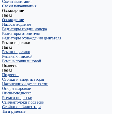
Свечи зажигания
Свечи накаливания
Охлаждение
Назад
Охлаждение
Насосы водяные
Радиаторы кондиционера
Радиаторы отопителя
Радиаторы охлаждения двигателя
Ремни и ролики
Назад
Ремни и ролики
Ремень клиновой
Ремень поликлиновой
Подвеска
Назад
Подвеска
Стойки и амортизаторы
Наконечники рулевых тяг
Опоры шаровые
Пневмоподвеска
Рычаги подвески
Сайлентблоки подвески
Стойки стабилизатора
Тяги рулевые