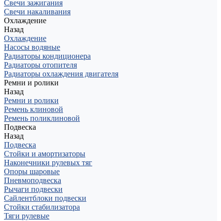
Свечи зажигания
Свечи накаливания
Охлаждение
Назад
Охлаждение
Насосы водяные
Радиаторы кондиционера
Радиаторы отопителя
Радиаторы охлаждения двигателя
Ремни и ролики
Назад
Ремни и ролики
Ремень клиновой
Ремень поликлиновой
Подвеска
Назад
Подвеска
Стойки и амортизаторы
Наконечники рулевых тяг
Опоры шаровые
Пневмоподвеска
Рычаги подвески
Сайлентблоки подвески
Стойки стабилизатора
Тяги рулевые