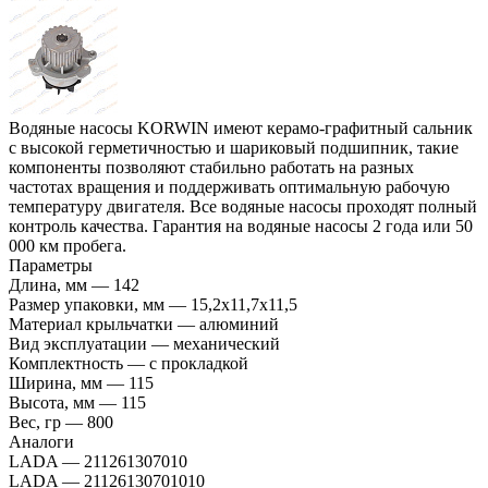
Водяные насосы KORWIN имеют керамо-графитный сальник
с высокой герметичностью и шариковый подшипник, такие
компоненты позволяют стабильно работать на разных
частотах вращения и поддерживать оптимальную рабочую
температуру двигателя. Все водяные насосы проходят полный
контроль качества. Гарантия на водяные насосы 2 года или 50
000 км пробега.
Параметры
Длина, мм
—
142
Размер упаковки, мм
—
15,2x11,7x11,5
Материал крыльчатки
—
алюминий
Вид эксплуатации
—
механический
Комплектность
—
с прокладкой
Ширина, мм
—
115
Высота, мм
—
115
Вес, гр
—
800
Аналоги
LADA
—
211261307010
LADA
—
21126130701010