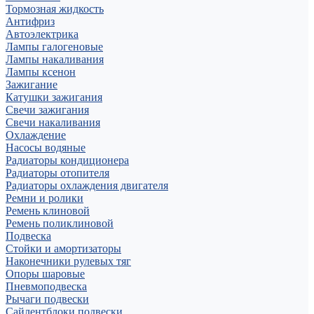
Тормозная жидкость
Антифриз
Автоэлектрика
Лампы галогеновые
Лампы накаливания
Лампы ксенон
Зажигание
Катушки зажигания
Свечи зажигания
Свечи накаливания
Охлаждение
Насосы водяные
Радиаторы кондиционера
Радиаторы отопителя
Радиаторы охлаждения двигателя
Ремни и ролики
Ремень клиновой
Ремень поликлиновой
Подвеска
Стойки и амортизаторы
Наконечники рулевых тяг
Опоры шаровые
Пневмоподвеска
Рычаги подвески
Сайлентблоки подвески