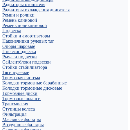
Радиаторы отопителя
Радиаторы охлаждения двигателя
Ремни и ролики
Ремень клиновой
Ремень поликлиновой
Подвеска
Стойки и амортизаторы
Наконечники рулевых тяг
Опоры шаровые
Пневмоподвеска
Рычаги подвески
Сайлентблоки подвески
Стойки стабилизатора
Тяги рулевые
Тормозная система
Колодки тормозные барабанные
Колодки тормозные дисковые
Тормозные диски
Тормозные шланги
Трансмиссия
Ступицы колеса
Фильтрация
Масляные фильтры
Воздушные фильтры
Салонные фильтры