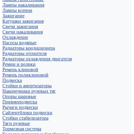
Лампы накаливания
Лампы ксенон
Зажигание
Катушки зажигания
Свечи зажигания
Свечи накаливания
Охлаждение
Насосы водяные
Радиаторы кондиционера
Радиаторы отопителя
Радиаторы охлаждения двигателя
Ремни и ролики
Ремень клиновой
Ремень поликлиновой
Подвеска
Стойки и амортизаторы
Наконечники рулевых тяг
Опоры шаровые
Пневмоподвеска
Рычаги подвески
Сайлентблоки подвески
Стойки стабилизатора
Тяги рулевые
Тормозная система