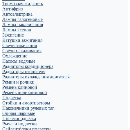
Тормозная жидкость
Антифриз
Автоэлектрика
Лампы галогеновые
Лампы накаливания
Лампы ксенон
Зажигание
Катушки зажигания
Свечи зажигания
Свечи накаливания
Охлаждение
Насосы водяные
Радиаторы кондиционера
Радиаторы отопителя
Радиаторы охлаждения двигателя
Ремни и ролики
Ремень клиновой
Ремень поликлиновой
Подвеска
Стойки и амортизаторы
Наконечники рулевых тяг
Опоры шаровые
Пневмоподвеска
Рычаги подвески
Сайлентблоки подвески