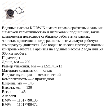
Водяные насосы KORWIN имеют керамо-графитный сальник
с высокой герметичностью и шариковый подшипник, такие
компоненты позволяют стабильно работать на разных
частотах вращения и поддерживать оптимальную рабочую
температуру двигателя. Все водяные насосы проходят полный
контроль качества. Гарантия на водяные насосы 2 года или 50
000 км пробега.
Параметры
Длина, мм
—
200
Размер упаковки, мм
—
21,5x14,5x13
Материал крыльчатки
—
сталь
Вид эксплуатации
—
механический
Комплектность
—
с прокладкой
Ширина, мм
—
145
Высота, мм
—
130
Вес, кг
—
1.46
Аналоги
BMW
—
11517790135
BMW
—
11517790472