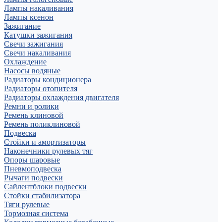
Лампы накаливания
Лампы ксенон
Зажигание
Катушки зажигания
Свечи зажигания
Свечи накаливания
Охлаждение
Насосы водяные
Радиаторы кондиционера
Радиаторы отопителя
Радиаторы охлаждения двигателя
Ремни и ролики
Ремень клиновой
Ремень поликлиновой
Подвеска
Стойки и амортизаторы
Наконечники рулевых тяг
Опоры шаровые
Пневмоподвеска
Рычаги подвески
Сайлентблоки подвески
Стойки стабилизатора
Тяги рулевые
Тормозная система