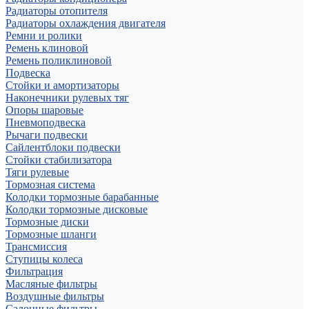
Радиаторы отопителя
Радиаторы охлаждения двигателя
Ремни и ролики
Ремень клиновой
Ремень поликлиновой
Подвеска
Стойки и амортизаторы
Наконечники рулевых тяг
Опоры шаровые
Пневмоподвеска
Рычаги подвески
Сайлентблоки подвески
Стойки стабилизатора
Тяги рулевые
Тормозная система
Колодки тормозные барабанные
Колодки тормозные дисковые
Тормозные диски
Тормозные шланги
Трансмиссия
Ступицы колеса
Фильтрация
Масляные фильтры
Воздушные фильтры
Салонные фильтры