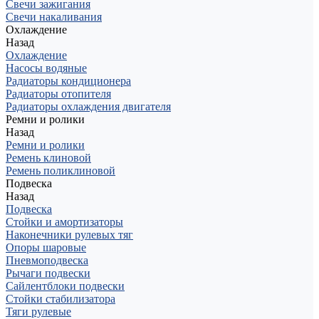
Свечи зажигания
Свечи накаливания
Охлаждение
Назад
Охлаждение
Насосы водяные
Радиаторы кондиционера
Радиаторы отопителя
Радиаторы охлаждения двигателя
Ремни и ролики
Назад
Ремни и ролики
Ремень клиновой
Ремень поликлиновой
Подвеска
Назад
Подвеска
Стойки и амортизаторы
Наконечники рулевых тяг
Опоры шаровые
Пневмоподвеска
Рычаги подвески
Сайлентблоки подвески
Стойки стабилизатора
Тяги рулевые