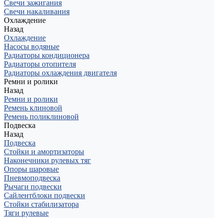
Свечи зажигания
Свечи накаливания
Охлаждение
Назад
Охлаждение
Насосы водяные
Радиаторы кондиционера
Радиаторы отопителя
Радиаторы охлаждения двигателя
Ремни и ролики
Назад
Ремни и ролики
Ремень клиновой
Ремень поликлиновой
Подвеска
Назад
Подвеска
Стойки и амортизаторы
Наконечники рулевых тяг
Опоры шаровые
Пневмоподвеска
Рычаги подвески
Сайлентблоки подвески
Стойки стабилизатора
Тяги рулевые