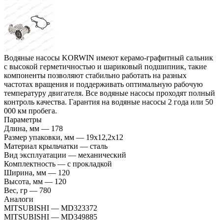
Водяные насосы KORWIN имеют керамо-графитный сальник
с высокой герметичностью и шариковый подшипник, такие
компоненты позволяют стабильно работать на разных
частотах вращения и поддерживать оптимальную рабочую
температуру двигателя. Все водяные насосы проходят полный
контроль качества. Гарантия на водяные насосы 2 года или 50
000 км пробега.
Параметры
Длина, мм
—
178
Размер упаковки, мм
—
19x12,2x12
Материал крыльчатки
—
сталь
Вид эксплуатации
—
механический
Комплектность
—
с прокладкой
Ширина, мм
—
120
Высота, мм
—
120
Вес, гр
—
780
Аналоги
MITSUBISHI
—
MD323372
MITSUBISHI
—
MD349885