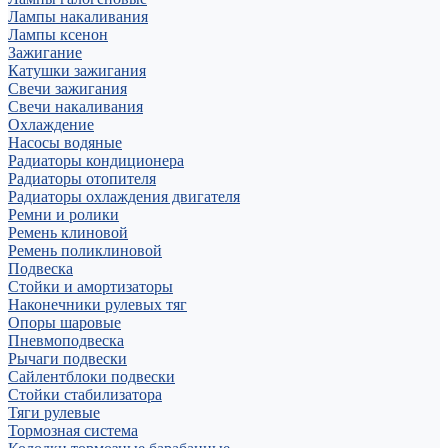
Лампы накаливания
Лампы ксенон
Зажигание
Катушки зажигания
Свечи зажигания
Свечи накаливания
Охлаждение
Насосы водяные
Радиаторы кондиционера
Радиаторы отопителя
Радиаторы охлаждения двигателя
Ремни и ролики
Ремень клиновой
Ремень поликлиновой
Подвеска
Стойки и амортизаторы
Наконечники рулевых тяг
Опоры шаровые
Пневмоподвеска
Рычаги подвески
Сайлентблоки подвески
Стойки стабилизатора
Тяги рулевые
Тормозная система