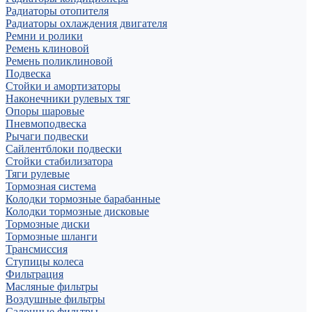
Радиаторы отопителя
Радиаторы охлаждения двигателя
Ремни и ролики
Ремень клиновой
Ремень поликлиновой
Подвеска
Стойки и амортизаторы
Наконечники рулевых тяг
Опоры шаровые
Пневмоподвеска
Рычаги подвески
Сайлентблоки подвески
Стойки стабилизатора
Тяги рулевые
Тормозная система
Колодки тормозные барабанные
Колодки тормозные дисковые
Тормозные диски
Тормозные шланги
Трансмиссия
Ступицы колеса
Фильтрация
Масляные фильтры
Воздушные фильтры
Салонные фильтры