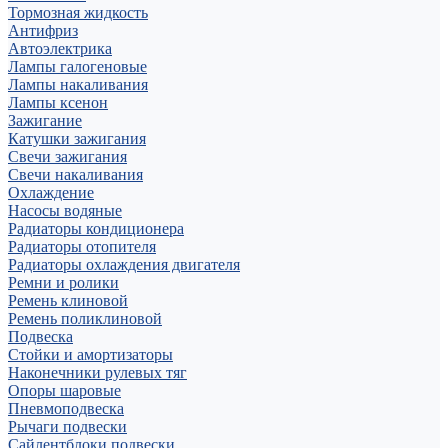
Тормозная жидкость
Антифриз
Автоэлектрика
Лампы галогеновые
Лампы накаливания
Лампы ксенон
Зажигание
Катушки зажигания
Свечи зажигания
Свечи накаливания
Охлаждение
Насосы водяные
Радиаторы кондиционера
Радиаторы отопителя
Радиаторы охлаждения двигателя
Ремни и ролики
Ремень клиновой
Ремень поликлиновой
Подвеска
Стойки и амортизаторы
Наконечники рулевых тяг
Опоры шаровые
Пневмоподвеска
Рычаги подвески
Сайлентблоки подвески