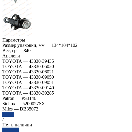
Параметры
Размер упаковки, мм
—
134*104*102
Вес, гр
—
840
Аналоги
TOYOTA
—
43330-39435
TOYOTA
—
43330-06020
TOYOTA
—
43330-06021
TOYOTA
—
43330-09050
TOYOTA
—
43330-09051
TOYOTA
—
43330-09140
TOYOTA
—
43330-39285
Patron
—
PS3146
Stellox
—
5200057SX
Miles
—
DB35072
Далее
/
Нет в наличии
Заказать