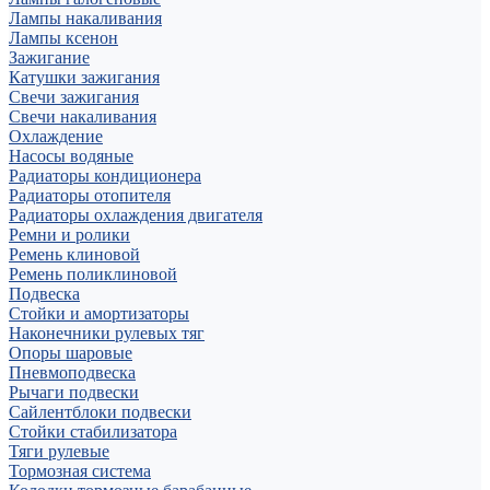
Лампы накаливания
Лампы ксенон
Зажигание
Катушки зажигания
Свечи зажигания
Свечи накаливания
Охлаждение
Насосы водяные
Радиаторы кондиционера
Радиаторы отопителя
Радиаторы охлаждения двигателя
Ремни и ролики
Ремень клиновой
Ремень поликлиновой
Подвеска
Стойки и амортизаторы
Наконечники рулевых тяг
Опоры шаровые
Пневмоподвеска
Рычаги подвески
Сайлентблоки подвески
Стойки стабилизатора
Тяги рулевые
Тормозная система