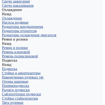
Свечи зажигания
Свечи накаливания
Охлаждение
Назад
Охлаждение
Насосы водяные
Радиаторы кондиционера
Радиаторы отопителя
Радиаторы охлаждения двигателя
Ремни и ролики
Назад
Ремни и ролики
Ремень клиновой
Ремень поликлиновой
Подвеска
Назад
Подвеска
Стойки и амортизаторы
Наконечники рулевых тяг
Опоры шаровые
Пневмоподвеска
Рычаги подвески
Сайлентблоки подвески
Стойки стабилизатора
Тяги рулевые