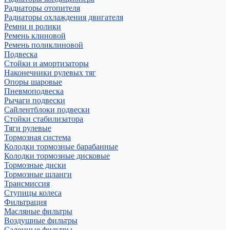
Радиаторы отопителя
Радиаторы охлаждения двигателя
Ремни и ролики
Ремень клиновой
Ремень поликлиновой
Подвеска
Стойки и амортизаторы
Наконечники рулевых тяг
Опоры шаровые
Пневмоподвеска
Рычаги подвески
Сайлентблоки подвески
Стойки стабилизатора
Тяги рулевые
Тормозная система
Колодки тормозные барабанные
Колодки тормозные дисковые
Тормозные диски
Тормозные шланги
Трансмиссия
Ступицы колеса
Фильтрация
Масляные фильтры
Воздушные фильтры
Салонные фильтры