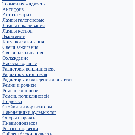
Тормозная жидкость
Антифриз
Автоэлектрика
Лампы галогеновые
Лампы накаливания
Лампы ксенон
Зажигание
Катушки зажигания
Свечи зажигания
Свечи накаливания
Охлаждение
Насосы водяные
Радиаторы кондиционера
Радиаторы отопителя
Радиаторы охлаждения двигателя
Ремни и ролики
Ремень клиновой
Ремень поликлиновой
Подвеска
Стойки и амортизаторы
Наконечники рулевых тяг
Опоры шаровые
Пневмоподвеска
Рычаги подвески
Сайлентблоки подвески