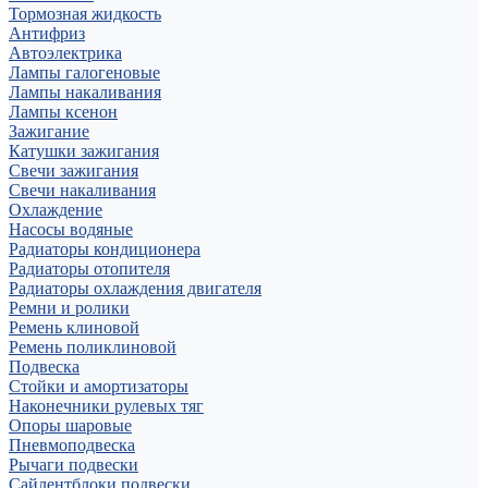
Тормозная жидкость
Антифриз
Автоэлектрика
Лампы галогеновые
Лампы накаливания
Лампы ксенон
Зажигание
Катушки зажигания
Свечи зажигания
Свечи накаливания
Охлаждение
Насосы водяные
Радиаторы кондиционера
Радиаторы отопителя
Радиаторы охлаждения двигателя
Ремни и ролики
Ремень клиновой
Ремень поликлиновой
Подвеска
Стойки и амортизаторы
Наконечники рулевых тяг
Опоры шаровые
Пневмоподвеска
Рычаги подвески
Сайлентблоки подвески