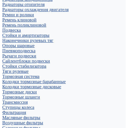
Радиаторы отопителя
Радиаторы охлаждения двигателя
Ремни и ролики
Ремень клиновой
Ремень поликлиновой
Подвеска
Стойки и амортизаторы
Наконечники рулевых тяг
Опоры шаровые
Пневмоподвеска
Рычаги подвески
Сайлентблоки подвески
Стойки стабилизатора
Тяги рулевые
Тормозная система
Колодки тормозные барабанные
Колодки тормозные дисковые
Тормозные диски
Тормозные шланги
Трансмиссия
Ступицы колеса
Фильтрация
Масляные фильтры
Воздушные фильтры
Салонные фильтры