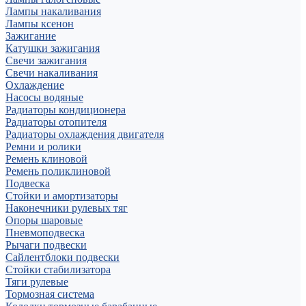
Лампы накаливания
Лампы ксенон
Зажигание
Катушки зажигания
Свечи зажигания
Свечи накаливания
Охлаждение
Насосы водяные
Радиаторы кондиционера
Радиаторы отопителя
Радиаторы охлаждения двигателя
Ремни и ролики
Ремень клиновой
Ремень поликлиновой
Подвеска
Стойки и амортизаторы
Наконечники рулевых тяг
Опоры шаровые
Пневмоподвеска
Рычаги подвески
Сайлентблоки подвески
Стойки стабилизатора
Тяги рулевые
Тормозная система