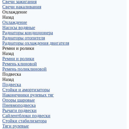
Свечи зажигания
Свечи накаливания
Охлаждение
Назад
Охлаждение
Насосы водяные
Радиаторы кондиционера
Радиаторы отопителя
Радиаторы охлаждения двигателя
Ремни и ролики
Назад
Ремни и ролики
Ремень клиновой
Ремень поликлиновой
Подвеска
Назад
Подвеска
Стойки и амортизаторы
Наконечники рулевых тяг
Опоры шаровые
Пневмоподвеска
Рычаги подвески
Сайлентблоки подвески
Стойки стабилизатора
Тяги рулевые