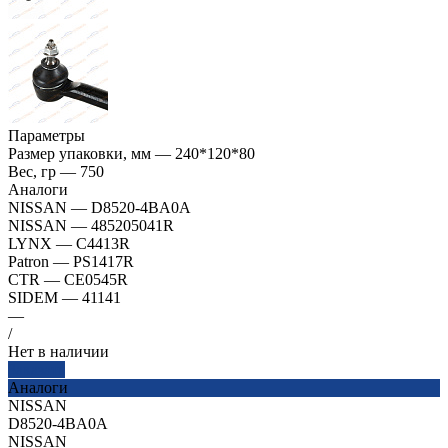
Параметры
Размер упаковки, мм
—
240*120*80
Вес, гр
—
750
Аналоги
NISSAN
—
D8520-4BA0A
NISSAN
—
485205041R
LYNX
—
C4413R
Patron
—
PS1417R
CTR
—
CE0545R
SIDEM
—
41141
—
/
Нет в наличии
Заказать
Аналоги
NISSAN
D8520-4BA0A
NISSAN