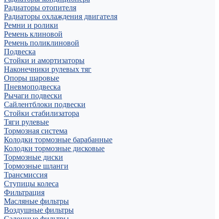
Радиаторы отопителя
Радиаторы охлаждения двигателя
Ремни и ролики
Ремень клиновой
Ремень поликлиновой
Подвеска
Стойки и амортизаторы
Наконечники рулевых тяг
Опоры шаровые
Пневмоподвеска
Рычаги подвески
Сайлентблоки подвески
Стойки стабилизатора
Тяги рулевые
Тормозная система
Колодки тормозные барабанные
Колодки тормозные дисковые
Тормозные диски
Тормозные шланги
Трансмиссия
Ступицы колеса
Фильтрация
Масляные фильтры
Воздушные фильтры
Салонные фильтры