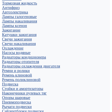
Тормозная жидкость
Антифриз
Автоэлектрика
Лампы галогеновые
Лампы накаливания
Лампы ксенон
Зажигание
Катушки зажигания
Свечи зажигания
Свечи накаливания
Охлаждение
Насосы водяные
Радиаторы кондиционера
Радиаторы отопителя
Радиаторы охлаждения двигателя
Ремни и ролики
Ремень клиновой
Ремень поликлиновой
Подвеска
Стойки и амортизаторы
Наконечники рулевых тяг
Опоры шаровые
Пневмоподвеска
Рычаги подвески
Сайлентблоки подвески