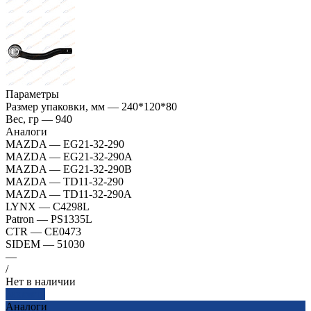
Параметры
Размер упаковки, мм
—
240*120*80
Вес, гр
—
940
Аналоги
MAZDA
—
EG21-32-290
MAZDA
—
EG21-32-290A
MAZDA
—
EG21-32-290B
MAZDA
—
TD11-32-290
MAZDA
—
TD11-32-290A
LYNX
—
C4298L
Patron
—
PS1335L
CTR
—
CE0473
SIDEM
—
51030
—
/
Нет в наличии
Заказать
Аналоги