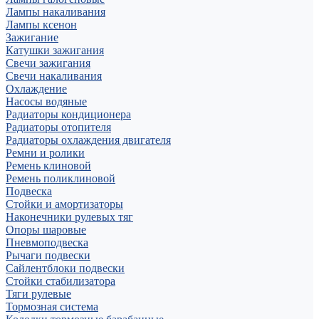
Лампы накаливания
Лампы ксенон
Зажигание
Катушки зажигания
Свечи зажигания
Свечи накаливания
Охлаждение
Насосы водяные
Радиаторы кондиционера
Радиаторы отопителя
Радиаторы охлаждения двигателя
Ремни и ролики
Ремень клиновой
Ремень поликлиновой
Подвеска
Стойки и амортизаторы
Наконечники рулевых тяг
Опоры шаровые
Пневмоподвеска
Рычаги подвески
Сайлентблоки подвески
Стойки стабилизатора
Тяги рулевые
Тормозная система