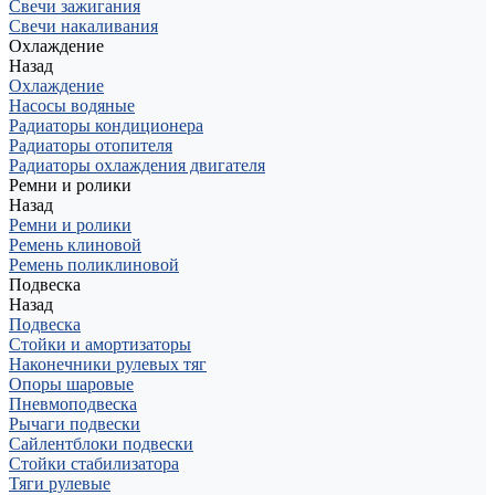
Свечи зажигания
Свечи накаливания
Охлаждение
Назад
Охлаждение
Насосы водяные
Радиаторы кондиционера
Радиаторы отопителя
Радиаторы охлаждения двигателя
Ремни и ролики
Назад
Ремни и ролики
Ремень клиновой
Ремень поликлиновой
Подвеска
Назад
Подвеска
Стойки и амортизаторы
Наконечники рулевых тяг
Опоры шаровые
Пневмоподвеска
Рычаги подвески
Сайлентблоки подвески
Стойки стабилизатора
Тяги рулевые