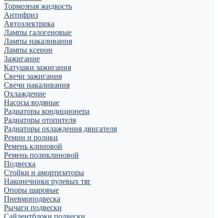
Тормозная жидкость
Антифриз
Автоэлектрика
Лампы галогеновые
Лампы накаливания
Лампы ксенон
Зажигание
Катушки зажигания
Свечи зажигания
Свечи накаливания
Охлаждение
Насосы водяные
Радиаторы кондиционера
Радиаторы отопителя
Радиаторы охлаждения двигателя
Ремни и ролики
Ремень клиновой
Ремень поликлиновой
Подвеска
Стойки и амортизаторы
Наконечники рулевых тяг
Опоры шаровые
Пневмоподвеска
Рычаги подвески
Сайлентблоки подвески