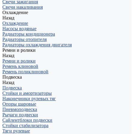
Свечи зажигания
Свечи накаливания
Охлаждение
Назад
Охлаждение
Насосы водяные
Радиаторы кондиционера
Радиаторы отопителя
Радиаторы охлаждения двигателя
Ремни и ролики
Назад
Ремни и ролики
Ремень клиновой
Ремень поликлиновой
Подвеска
Назад
Подвеска
Стойки и амортизаторы
Наконечники рулевых тяг
Опоры шаровые
Пневмоподвеска
Рычаги подвески
Сайлентблоки подвески
Стойки стабилизатора
Тяги рулевые