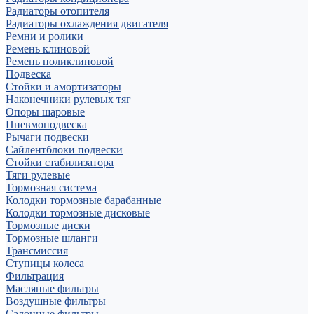
Радиаторы отопителя
Радиаторы охлаждения двигателя
Ремни и ролики
Ремень клиновой
Ремень поликлиновой
Подвеска
Стойки и амортизаторы
Наконечники рулевых тяг
Опоры шаровые
Пневмоподвеска
Рычаги подвески
Сайлентблоки подвески
Стойки стабилизатора
Тяги рулевые
Тормозная система
Колодки тормозные барабанные
Колодки тормозные дисковые
Тормозные диски
Тормозные шланги
Трансмиссия
Ступицы колеса
Фильтрация
Масляные фильтры
Воздушные фильтры
Салонные фильтры