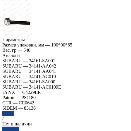
Параметры
Размер упаковки, мм
—
190*90*65
Вес, гр
—
540
Аналоги
SUBARU
—
34161-SA001
SUBARU
—
34141-AA042
SUBARU
—
34141-AA041
SUBARU
—
34141-AC010
SUBARU
—
34161-SA000
SUBARU
—
34141-AC0109E
LYNX
—
C4229LR
Patron
—
PS1180
CTR
—
CE0642
SIDEM
—
83136
Далее
/
Нет в наличии
Заказать