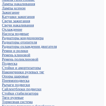
Лампы накаливания
Лампы ксенон
Зажигание
Катушки зажигания
Свечи зажигания
Свечи накаливания
Охлаждение
Насосы водяные
Радиаторы кондиционера
Радиаторы отопителя
Радиаторы охлаждения двигателя
Ремни и ролики
Ремень клиновой
Ремень поликлиновой
Подвеска
Стойки и амортизаторы
Наконечники рулевых тяг
Опоры шаровые
Пневмоподвеска
Рычаги подвески
Сайлентблоки подвески
Стойки стабилизатора
Тяги рулевые
Тормозная система