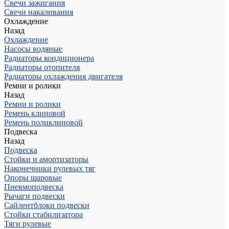
Свечи зажигания
Свечи накаливания
Охлаждение
Назад
Охлаждение
Насосы водяные
Радиаторы кондиционера
Радиаторы отопителя
Радиаторы охлаждения двигателя
Ремни и ролики
Назад
Ремни и ролики
Ремень клиновой
Ремень поликлиновой
Подвеска
Назад
Подвеска
Стойки и амортизаторы
Наконечники рулевых тяг
Опоры шаровые
Пневмоподвеска
Рычаги подвески
Сайлентблоки подвески
Стойки стабилизатора
Тяги рулевые