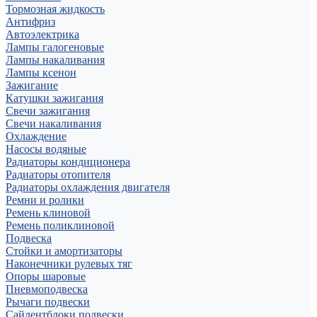
Тормозная жидкость
Антифриз
Автоэлектрика
Лампы галогеновые
Лампы накаливания
Лампы ксенон
Зажигание
Катушки зажигания
Свечи зажигания
Свечи накаливания
Охлаждение
Насосы водяные
Радиаторы кондиционера
Радиаторы отопителя
Радиаторы охлаждения двигателя
Ремни и ролики
Ремень клиновой
Ремень поликлиновой
Подвеска
Стойки и амортизаторы
Наконечники рулевых тяг
Опоры шаровые
Пневмоподвеска
Рычаги подвески
Сайлентблоки подвески