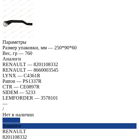
Параметры
Размер упаковки, мм
—
250*90*60
Вес, гр
—
760
Аналоги
RENAULT
—
8201108332
RENAULT
—
8660003545
LYNX
—
C4361R
Patron
—
PS1337R
CTR
—
CE0897R
SIDEM
—
5233
LEMFORDER
—
3578101
—
/
Нет в наличии
Заказать
Аналоги
RENAULT
8201108332