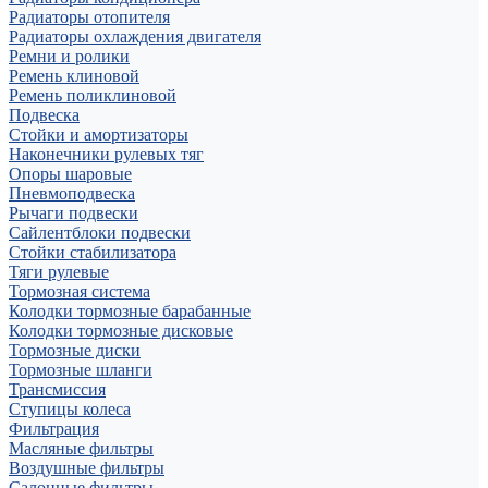
Радиаторы отопителя
Радиаторы охлаждения двигателя
Ремни и ролики
Ремень клиновой
Ремень поликлиновой
Подвеска
Стойки и амортизаторы
Наконечники рулевых тяг
Опоры шаровые
Пневмоподвеска
Рычаги подвески
Сайлентблоки подвески
Стойки стабилизатора
Тяги рулевые
Тормозная система
Колодки тормозные барабанные
Колодки тормозные дисковые
Тормозные диски
Тормозные шланги
Трансмиссия
Ступицы колеса
Фильтрация
Масляные фильтры
Воздушные фильтры
Салонные фильтры