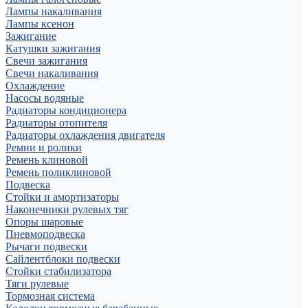
Лампы накаливания
Лампы ксенон
Зажигание
Катушки зажигания
Свечи зажигания
Свечи накаливания
Охлаждение
Насосы водяные
Радиаторы кондиционера
Радиаторы отопителя
Радиаторы охлаждения двигателя
Ремни и ролики
Ремень клиновой
Ремень поликлиновой
Подвеска
Стойки и амортизаторы
Наконечники рулевых тяг
Опоры шаровые
Пневмоподвеска
Рычаги подвески
Сайлентблоки подвески
Стойки стабилизатора
Тяги рулевые
Тормозная система