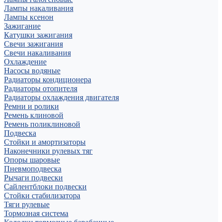
Лампы накаливания
Лампы ксенон
Зажигание
Катушки зажигания
Свечи зажигания
Свечи накаливания
Охлаждение
Насосы водяные
Радиаторы кондиционера
Радиаторы отопителя
Радиаторы охлаждения двигателя
Ремни и ролики
Ремень клиновой
Ремень поликлиновой
Подвеска
Стойки и амортизаторы
Наконечники рулевых тяг
Опоры шаровые
Пневмоподвеска
Рычаги подвески
Сайлентблоки подвески
Стойки стабилизатора
Тяги рулевые
Тормозная система