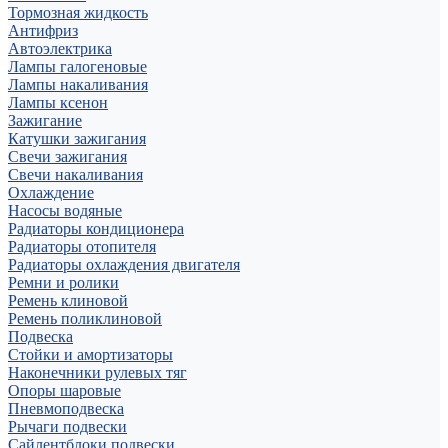
Тормозная жидкость
Антифриз
Автоэлектрика
Лампы галогеновые
Лампы накаливания
Лампы ксенон
Зажигание
Катушки зажигания
Свечи зажигания
Свечи накаливания
Охлаждение
Насосы водяные
Радиаторы кондиционера
Радиаторы отопителя
Радиаторы охлаждения двигателя
Ремни и ролики
Ремень клиновой
Ремень поликлиновой
Подвеска
Стойки и амортизаторы
Наконечники рулевых тяг
Опоры шаровые
Пневмоподвеска
Рычаги подвески
Сайлентблоки подвески