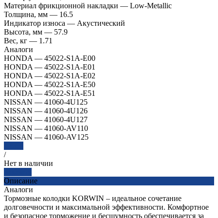
Материал фрикционной накладки
—
Low-Metallic
Толщина, мм
—
16.5
Индикатор износа
—
Акустический
Высота, мм
—
57.9
Вес, кг
—
1.71
Аналоги
HONDA
—
45022-S1A-E00
HONDA
—
45022-S1A-E01
HONDA
—
45022-S1A-E02
HONDA
—
45022-S1A-E50
HONDA
—
45022-S1A-E51
NISSAN
—
41060-4U125
NISSAN
—
41060-4U126
NISSAN
—
41060-4U127
NISSAN
—
41060-AV110
NISSAN
—
41060-AV125
Далее
/
Нет в наличии
Заказать
Описание
Аналоги
Тормозные колодки KORWIN – идеальное сочетание
долговечности и максимальной эффективности. Комфортное
и безопасное торможение и бесшумность обеспечивается за