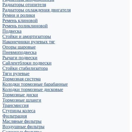
Радиаторы отопителя
Радиаторы охлаждения двигателя
Ремни и ролики
Ремень клиновой
Ремень поликлиновой
Подвеска
Стойки и амортизаторы
Наконечники рулевых тяг
Опоры шаровые
Пневмоподвеска
Рычаги подвески
Сайлентблоки подвески
Стойки стабилизатора
Тяги рулевые
Тормозная система
Колодки тормозные барабанные
Колодки тормозные дисковые
Тормозные диски
Тормозные шланги
Трансмиссия
Ступицы колеса
Фильтрация
Масляные фильтры
Воздушные фильтры
Салонные фильтры