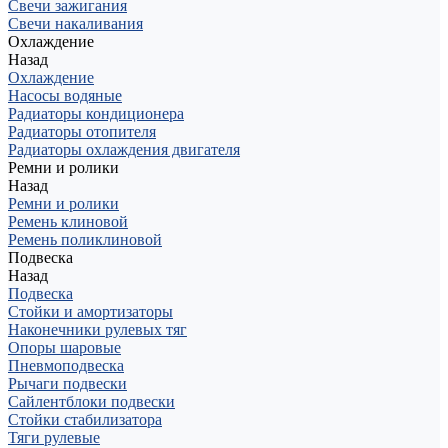
Свечи зажигания
Свечи накаливания
Охлаждение
Назад
Охлаждение
Насосы водяные
Радиаторы кондиционера
Радиаторы отопителя
Радиаторы охлаждения двигателя
Ремни и ролики
Назад
Ремни и ролики
Ремень клиновой
Ремень поликлиновой
Подвеска
Назад
Подвеска
Стойки и амортизаторы
Наконечники рулевых тяг
Опоры шаровые
Пневмоподвеска
Рычаги подвески
Сайлентблоки подвески
Стойки стабилизатора
Тяги рулевые