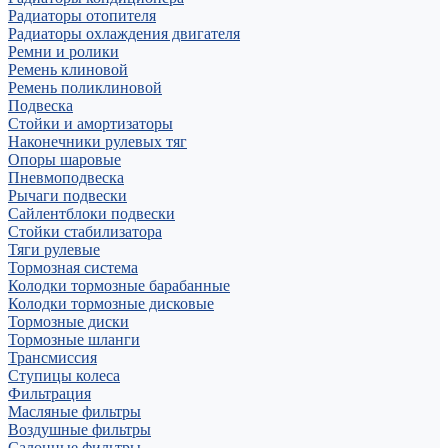
Радиаторы отопителя
Радиаторы охлаждения двигателя
Ремни и ролики
Ремень клиновой
Ремень поликлиновой
Подвеска
Стойки и амортизаторы
Наконечники рулевых тяг
Опоры шаровые
Пневмоподвеска
Рычаги подвески
Сайлентблоки подвески
Стойки стабилизатора
Тяги рулевые
Тормозная система
Колодки тормозные барабанные
Колодки тормозные дисковые
Тормозные диски
Тормозные шланги
Трансмиссия
Ступицы колеса
Фильтрация
Масляные фильтры
Воздушные фильтры
Салонные фильтры