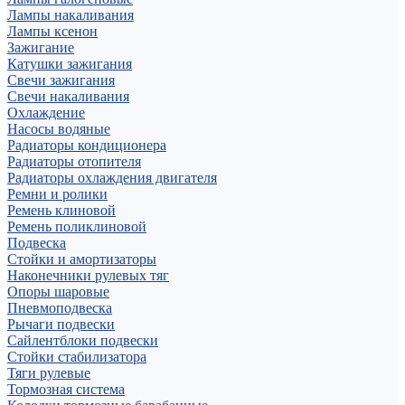
Лампы накаливания
Лампы ксенон
Зажигание
Катушки зажигания
Свечи зажигания
Свечи накаливания
Охлаждение
Насосы водяные
Радиаторы кондиционера
Радиаторы отопителя
Радиаторы охлаждения двигателя
Ремни и ролики
Ремень клиновой
Ремень поликлиновой
Подвеска
Стойки и амортизаторы
Наконечники рулевых тяг
Опоры шаровые
Пневмоподвеска
Рычаги подвески
Сайлентблоки подвески
Стойки стабилизатора
Тяги рулевые
Тормозная система