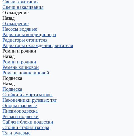
Свечи зажигания
Свечи накаливания
Охлаждение
Назад
Охлаждение
Насосы водяные
Радиаторы кондиционера
Радиаторы отопителя
Радиаторы охлаждения двигателя
Ремни и ролики
Назад
Ремни и ролики
Ремень клиновой
Ремень поликлиновой
Подвеска
Назад
Подвеска
Стойки и амортизаторы
Наконечники рулевых тяг
Опоры шаровые
Пневмоподвеска
Рычаги подвески
Сайлентблоки подвески
Стойки стабилизатора
Тяги рулевые