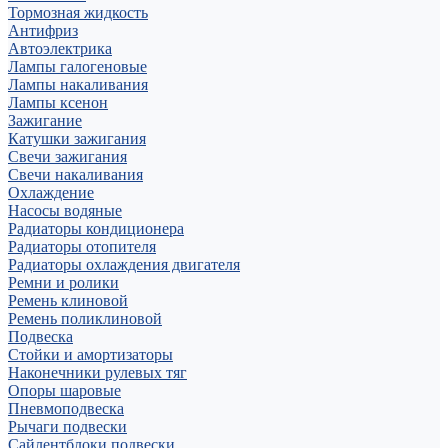
Тормозная жидкость
Антифриз
Автоэлектрика
Лампы галогеновые
Лампы накаливания
Лампы ксенон
Зажигание
Катушки зажигания
Свечи зажигания
Свечи накаливания
Охлаждение
Насосы водяные
Радиаторы кондиционера
Радиаторы отопителя
Радиаторы охлаждения двигателя
Ремни и ролики
Ремень клиновой
Ремень поликлиновой
Подвеска
Стойки и амортизаторы
Наконечники рулевых тяг
Опоры шаровые
Пневмоподвеска
Рычаги подвески
Сайлентблоки подвески