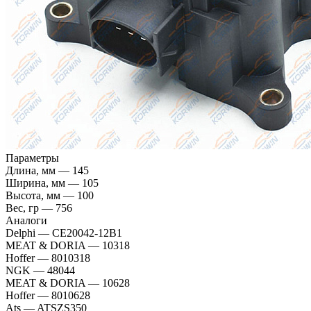
Параметры
Длина, мм
—
145
Ширина, мм
—
105
Высота, мм
—
100
Вес, гр
—
756
Аналоги
Delphi
—
CE20042-12B1
MEAT & DORIA
—
10318
Hoffer
—
8010318
NGK
—
48044
MEAT & DORIA
—
10628
Hoffer
—
8010628
Ats
—
ATSZS350