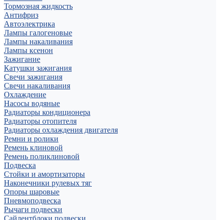
Тормозная жидкость
Антифриз
Автоэлектрика
Лампы галогеновые
Лампы накаливания
Лампы ксенон
Зажигание
Катушки зажигания
Свечи зажигания
Свечи накаливания
Охлаждение
Насосы водяные
Радиаторы кондиционера
Радиаторы отопителя
Радиаторы охлаждения двигателя
Ремни и ролики
Ремень клиновой
Ремень поликлиновой
Подвеска
Стойки и амортизаторы
Наконечники рулевых тяг
Опоры шаровые
Пневмоподвеска
Рычаги подвески
Сайлентблоки подвески