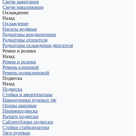
Свечи зажигания
Свечи накаливания
Охлаждение
Назад
Охлаждение
Насосы водяные
Радиаторы кондиционера
Радиаторы отопителя
Радиаторы охлаждения двигателя
Ремни и ролики
Назад
Ремни и ролики
Ремень клиновой
Ремень поликлиновой
Подвеска
Назад
Подвеска
Стойки и амортизаторы
Наконечники рулевых тяг
Опоры шаровые
Пневмоподвеска
Рычаги подвески
Сайлентблоки подвески
Стойки стабилизатора
Тяги рулевые