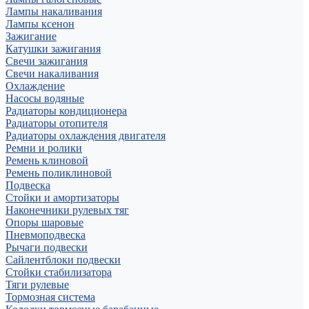
Лампы накаливания
Лампы ксенон
Зажигание
Катушки зажигания
Свечи зажигания
Свечи накаливания
Охлаждение
Насосы водяные
Радиаторы кондиционера
Радиаторы отопителя
Радиаторы охлаждения двигателя
Ремни и ролики
Ремень клиновой
Ремень поликлиновой
Подвеска
Стойки и амортизаторы
Наконечники рулевых тяг
Опоры шаровые
Пневмоподвеска
Рычаги подвески
Сайлентблоки подвески
Стойки стабилизатора
Тяги рулевые
Тормозная система