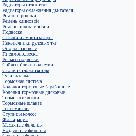
Радиаторы отопителя
Радиаторы охлаждения двигателя
Ремни и ролики
Ремень клиновой
Ремень поликлиновой
Подвеска
Стойки и амортизаторы
Наконечники рулевых тяг
Опоры шаровые
Пневмоподвеска
Рычаги подвески
Сайлентблоки подвески
Стойки стабилизатора
Тяги рулевые
Тормозная система
Колодки тормозные барабанные
Колодки тормозные дисковые
Тормозные диски
Тормозные шланги
Трансмиссия
Ступицы колеса
Фильтрация
Масляные фильтры
Воздушные фильтры
Салонные фильтры