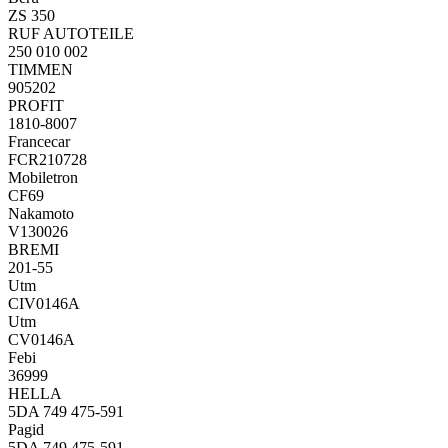
ZS 350
RUF AUTOTEILE
250 010 002
TIMMEN
905202
PROFIT
1810-8007
Francecar
FCR210728
Mobiletron
CF69
Nakamoto
V130026
BREMI
201-55
Utm
CIV0146A
Utm
CV0146A
Febi
36999
HELLA
5DA 749 475-591
Pagid
5DA 749 475-591