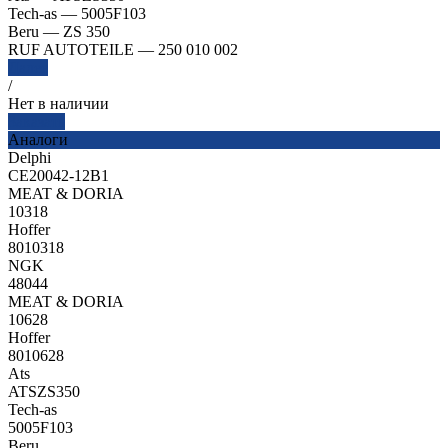
Tech-as
—
5005F103
Beru
—
ZS 350
RUF AUTOTEILE
—
250 010 002
Далее
/
Нет в наличии
Заказать
Аналоги
Delphi
CE20042-12B1
MEAT & DORIA
10318
Hoffer
8010318
NGK
48044
MEAT & DORIA
10628
Hoffer
8010628
Ats
ATSZS350
Tech-as
5005F103
Beru