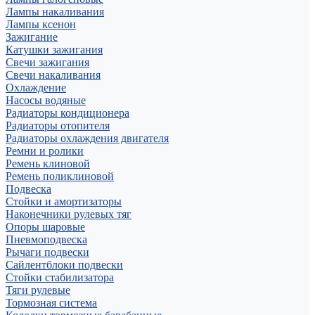
Лампы накаливания
Лампы ксенон
Зажигание
Катушки зажигания
Свечи зажигания
Свечи накаливания
Охлаждение
Насосы водяные
Радиаторы кондиционера
Радиаторы отопителя
Радиаторы охлаждения двигателя
Ремни и ролики
Ремень клиновой
Ремень поликлиновой
Подвеска
Стойки и амортизаторы
Наконечники рулевых тяг
Опоры шаровые
Пневмоподвеска
Рычаги подвески
Сайлентблоки подвески
Стойки стабилизатора
Тяги рулевые
Тормозная система