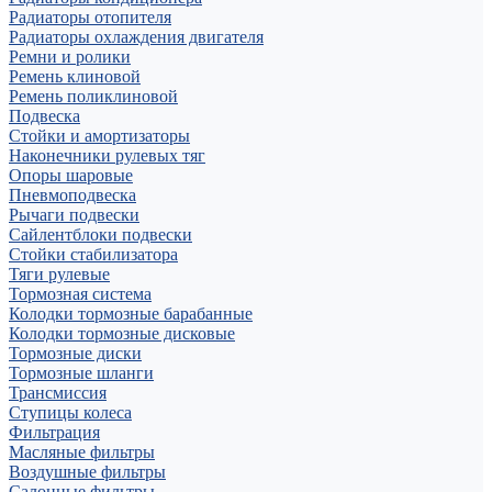
Радиаторы отопителя
Радиаторы охлаждения двигателя
Ремни и ролики
Ремень клиновой
Ремень поликлиновой
Подвеска
Стойки и амортизаторы
Наконечники рулевых тяг
Опоры шаровые
Пневмоподвеска
Рычаги подвески
Сайлентблоки подвески
Стойки стабилизатора
Тяги рулевые
Тормозная система
Колодки тормозные барабанные
Колодки тормозные дисковые
Тормозные диски
Тормозные шланги
Трансмиссия
Ступицы колеса
Фильтрация
Масляные фильтры
Воздушные фильтры
Салонные фильтры