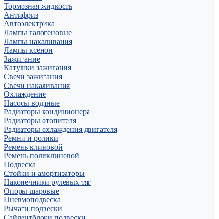
Тормозная жидкость
Антифриз
Автоэлектрика
Лампы галогеновые
Лампы накаливания
Лампы ксенон
Зажигание
Катушки зажигания
Свечи зажигания
Свечи накаливания
Охлаждение
Насосы водяные
Радиаторы кондиционера
Радиаторы отопителя
Радиаторы охлаждения двигателя
Ремни и ролики
Ремень клиновой
Ремень поликлиновой
Подвеска
Стойки и амортизаторы
Наконечники рулевых тяг
Опоры шаровые
Пневмоподвеска
Рычаги подвески
Сайлентблоки подвески