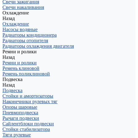
Свечи зажигания
Свечи накаливания
Охлаждение
Назад
Охлаждение
Насосы водяные
Радиаторы кондиционера
Радиаторы отопителя
Радиаторы охлаждения двигателя
Ремни и ролики
Назад
Ремни и ролики
Ремень клиновой
Ремень поликлиновой
Подвеска
Назад
Подвеска
Стойки и амортизаторы
Наконечники рулевых тяг
Опоры шаровые
Пневмоподвеска
Рычаги подвески
Сайлентблоки подвески
Стойки стабилизатора
Тяги рулевые