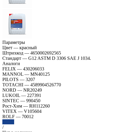
Параметры
Цвет
—
красный
Штрихкод
—
4650002692565
Стандарт
—
G12 ASTM D 3306 SAE J 1034.
Аналоги
FELIX
—
430206033
MANNOL
—
MN40125
PILOTS
—
3207
TOTACHI
—
4589904526770
NORD
—
NR20249
LUKOIL
—
227391
SINTEC
—
990450
Рост-Хим
—
RH112260
VITEX
—
V105604
ROLF
—
70012
Далее
/